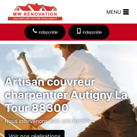
MENU
indisponible
indisponible
Artisan couvreur
charpentier Autigny La
Tour 88300
Nous intervenons avec une nacelle
Voir nos réalisations