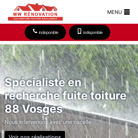
MENU
indisponible
indisponible
Spécialiste en
recherche fuite toiture
88 Vosges
Nous intervenons avec une nacelle
Voir nos réalisations