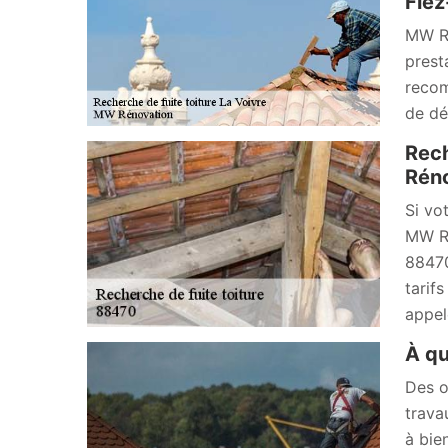
Fiez
MW Ré
presta
recom
de dé
Rech
Réno
Si vo
MW Ré
88470
tarif
appel
À qu
Des o
trava
à bie