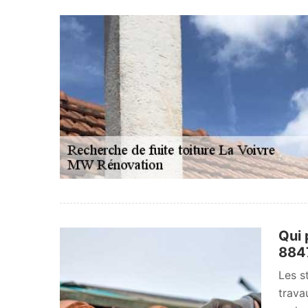
Qui 
884
Les s
trava