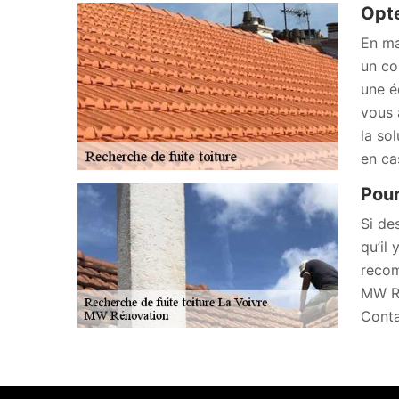
Opte
En ma
un co
une é
vous 
la so
en ca
Pour
Si de
qu’il 
recom
MW Ré
Conta