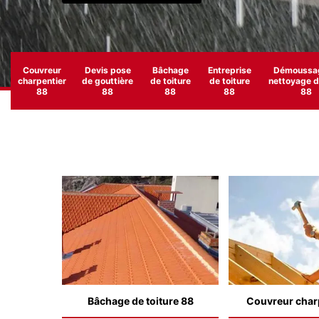
Couvreur
Devis pose
Bâchage
Entreprise
Démoussag
charpentier
de gouttière
de toiture
de toiture
nettoyage de
88
88
88
88
88
Bâchage de toiture 88
Couvreur char