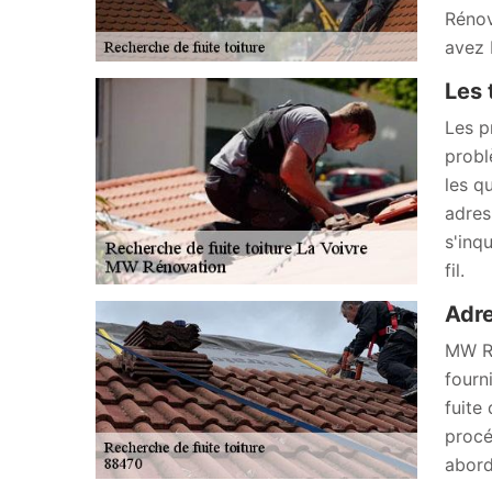
Rénov
avez 
Les 
Les p
probl
les q
adres
s'inq
fil.
Adre
MW Ré
fourn
fuite
procé
abord