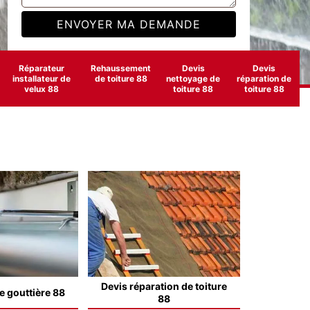
Réparateur
Rehaussement
Devis
Devis
installateur de
de toiture 88
nettoyage de
réparation de
velux 88
toiture 88
toiture 88
Devis réparation de toiture
e gouttière 88
88