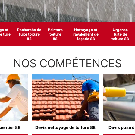
e et
Recherche de
Peinture
Nettoyage et
Urgence
 tuile
fuite toiture
toiture
ravalement de
fuite de
88
88
façade 88
toiture 88
NOS COMPÉTENCES
pentier 88
Devis nettoyage de toiture 88
Devis pose d