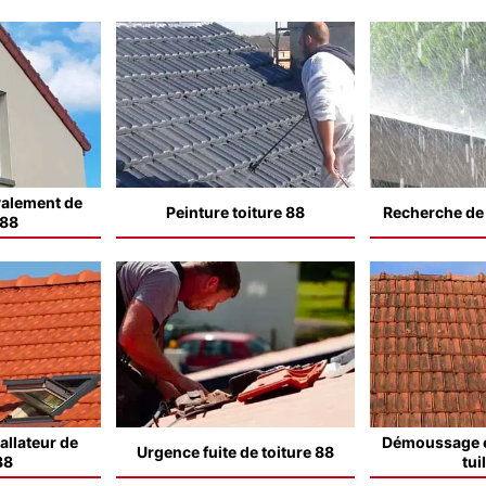
valement de
Peinture toiture 88
Recherche de f
 88
allateur de
Démoussage e
Urgence fuite de toiture 88
88
tui