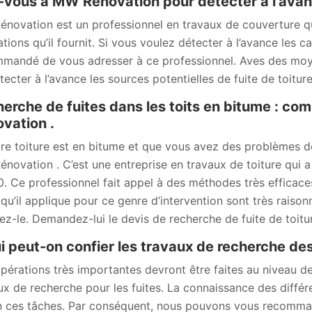
-vous à MW Rénovation pour détecter à l’avanc
novation est un professionnel en travaux de couverture qu
tions qu’il fournit. Si vous voulez détecter à l’avance les ca
mandé de vous adresser à ce professionnel. Aves des moye
tecter à l’avance les sources potentielles de fuite de toiture
erche de fuites dans les toits en bitume : co
vation .
tre toiture est en bitume et que vous avez des problèmes d
novation . C’est une entreprise en travaux de toiture qui a
. Ce professionnel fait appel à des méthodes très efficaces
s qu’il applique pour ce genre d’intervention sont très raiso
ez-le. Demandez-lui le devis de recherche de fuite de toitu
i peut-on confier les travaux de recherche des
pérations très importantes devront être faites au niveau des
ux de recherche pour les fuites. La connaissance des diff
n ces tâches. Par conséquent, nous pouvons vous recomma