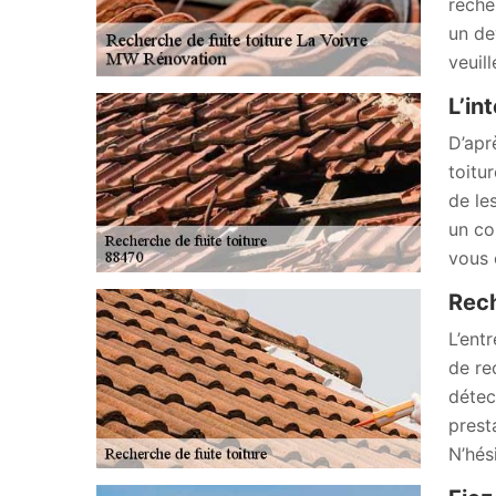
reche
un de
veuill
L’in
D’apr
toitu
de le
un co
vous 
Rech
L’ent
de re
détec
presta
N’hés