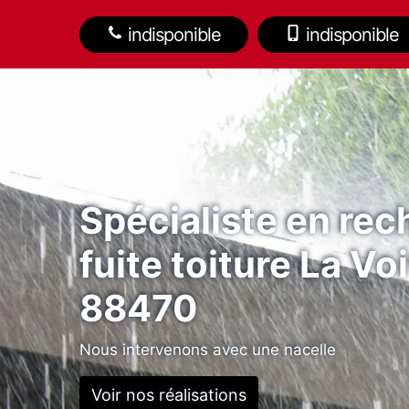
indisponible
indisponible
Spécialiste en re
fuite toiture La Vo
88470
Nous intervenons avec une nacelle
Voir nos réalisations