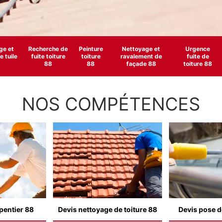
e et
Recherche de
Peinture
Nettoyage et
Urgence
 tuile
fuite toiture
toiture
ravalement de
fuite de
88
88
façade 88
toiture 88
NOS COMPÉTENCES
pentier 88
Devis nettoyage de toiture 88
Devis pose d