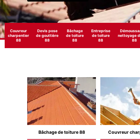
Couvreur
Devis pose
Bâchage
Entreprise
Démoussag
charpentier
de gouttière
de toiture
de toiture
nettoyage de
88
88
88
88
88
Bâchage de toiture 88
Couvreur char