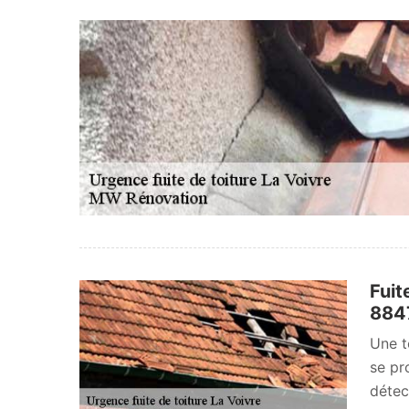
Fuit
884
Une t
se pro
détec