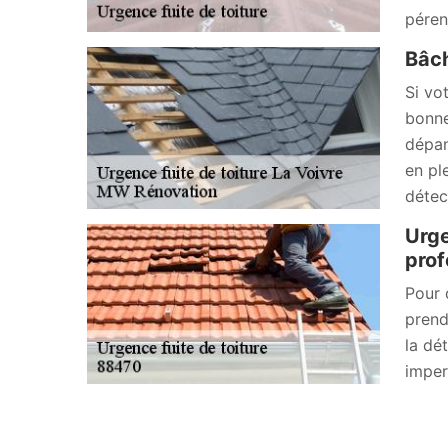
péren
Bâch
Si vo
bonne
dépan
en pl
détec
Urge
prof
Pour 
prend
la dé
imper