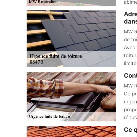
abimer
Adre
dans
MW Ré
de to
Avec 
toitu
limite
Cont
MW Ré
Ce pr
urgen
propo
réput
Ce q