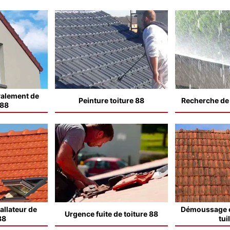
valement de
Peinture toiture 88
Recherche de f
 88
allateur de
Démoussage e
Urgence fuite de toiture 88
88
tui