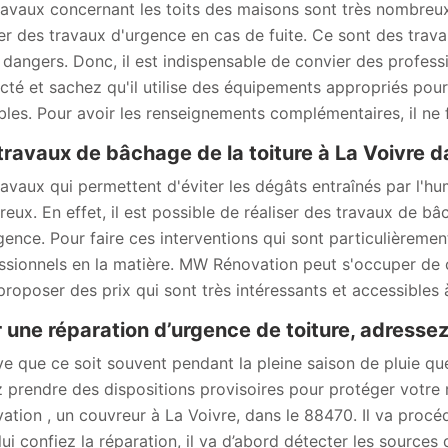
ravaux concernant les toits des maisons sont très nombreux
ser des travaux d'urgence en cas de fuite. Ce sont des trav
 dangers. Donc, il est indispensable de convier des profes
cté et sachez qu'il utilise des équipements appropriés pour 
bles. Pour avoir les renseignements complémentaires, il ne f
travaux de bâchage de la toiture à La Voivre 
ravaux qui permettent d'éviter les dégâts entraînés par l'hum
eux. En effet, il est possible de réaliser des travaux de bâ
gence. Pour faire ces interventions qui sont particulièrement
ssionnels en la matière. MW Rénovation peut s'occuper de ce
proposer des prix qui sont très intéressants et accessibles 
 une réparation d’urgence de toiture, adress
rive que ce soit souvent pendant la pleine saison de pluie qu
 prendre des dispositions provisoires pour protéger votre
ation , un couvreur à La Voivre, dans le 88470. Il va proc
ui confiez la réparation, il va d’abord détecter les sources d