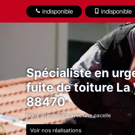
indisponible
indisponible
Spécialiste en ur
fuite de toiture La
88470
Nous intervenons avec une nacelle
Voir nos réalisations