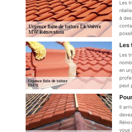
Les t
réali
à des
conta
possi
Les 
Les t
nombr
en ur
profe
peut 
Pour
Il ar
devez
Rénov
vous l