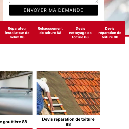
Réparateur
Rehaussement
Devis
Devis
installateur de
de toiture 88
nettoyage de
réparation de
velux 88
toiture 88
toiture 88
Devis réparation de toiture
e gouttière 88
88