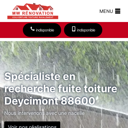
MENU
indisponible
indisponible
Spécialiste en
recherche fuite toiture
Deycimont 88600
Nous intervenons avec une nacelle
Voir nos réalisations