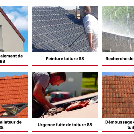
valement de
Peinture toiture 88
Recherche de f
 88
allateur de
Démoussage e
Urgence fuite de toiture 88
88
tui