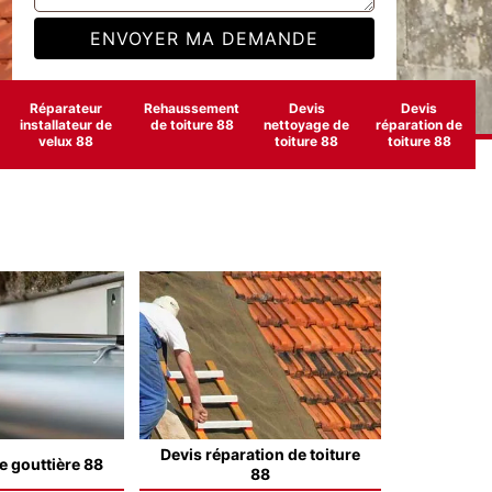
Réparateur
Rehaussement
Devis
Devis
installateur de
de toiture 88
nettoyage de
réparation de
velux 88
toiture 88
toiture 88
Devis réparation de toiture
e gouttière 88
88