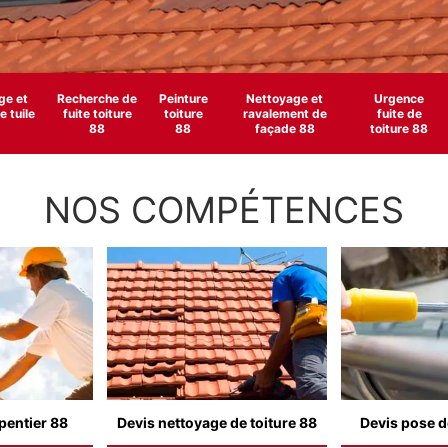
e et
Recherche de
Peinture
Nettoyage et
Urgence
 tuile
fuite toiture
toiture
ravalement de
fuite de
88
88
façade 88
toiture 88
NOS COMPÉTENCES
pentier 88
Devis nettoyage de toiture 88
Devis pose d