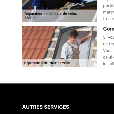
parti
matér
très 
Comm
Si vo
un ré
Vous 
celui
insta
AUTRES SERVICES