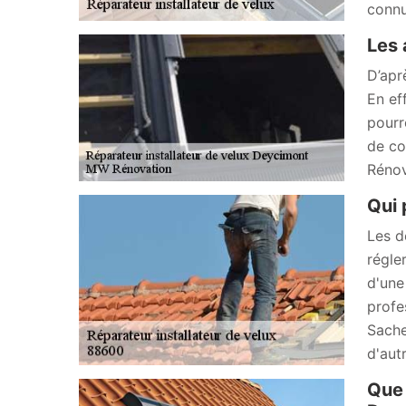
connu
Les 
D’apr
En ef
pourr
de co
Rénov
Qui 
Les d
régle
d'une
profe
Sache
d'aut
Que 