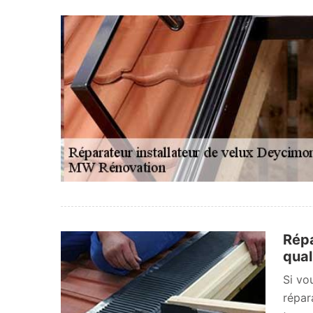
Répa
qual
Si vo
répar