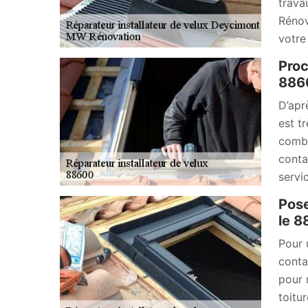
trava
Rénov
votre
Proc
886
D’apr
est t
combl
conta
servi
Pose
le 8
Pour 
conta
pour 
toitu