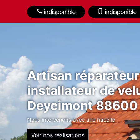
indisponible
indisponible
Artisan réparateur
installateur de vel
Deycimont 88600
Nous intervenons avec une nacelle
Voir nos réalisations