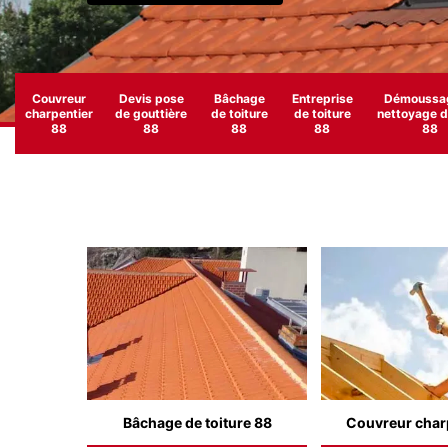
Couvreur
Devis pose
Bâchage
Entreprise
Démoussag
charpentier
de gouttière
de toiture
de toiture
nettoyage de
88
88
88
88
88
Bâchage de toiture 88
Couvreur char