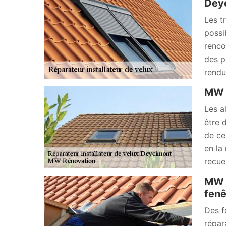
Dey
Les t
possi
renco
des p
rendu
MW R
Les a
être 
de ce
en la
recue
MW R
fenê
Des f
répar