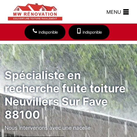
MENU
indisponible
indisponible
Spécialiste en
recherche fuite toiture
Neuvillers Sur Fave
88100
Nous intervenons avec une nacelle