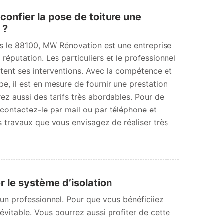
onfier la pose de toiture une
 ?
ns le 88100, MW Rénovation est une entreprise
 réputation. Les particuliers et le professionnel
icitent ses interventions. Avec la compétence et
pe, il est en mesure de fournir une prestation
rez aussi des tarifs très abordables. Pour de
 contactez-le par mail ou par téléphone et
 travaux que vous envisagez de réaliser très
er le système d’isolation
 un professionnel. Pour que vous bénéficiiez
évitable. Vous pourrez aussi profiter de cette