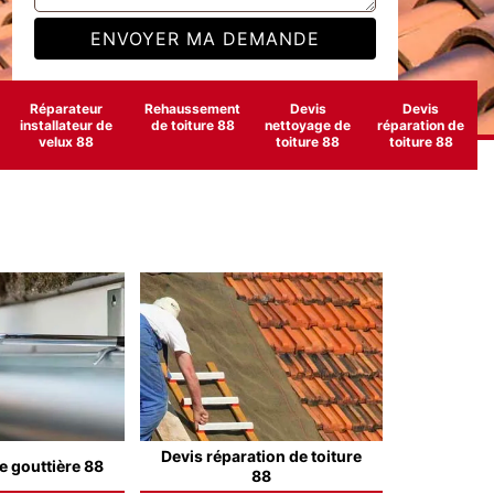
Réparateur
Rehaussement
Devis
Devis
installateur de
de toiture 88
nettoyage de
réparation de
velux 88
toiture 88
toiture 88
Devis réparation de toiture
e gouttière 88
88