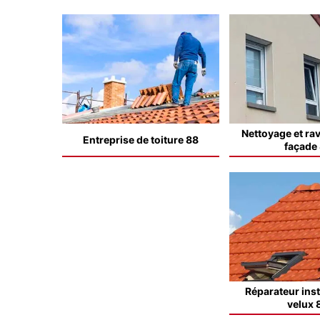
Nettoyage et ra
Entreprise de toiture 88
façade
Réparateur inst
velux 