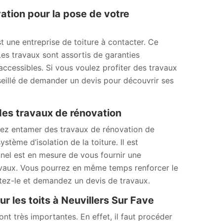
ation pour la pose de votre
t une entreprise de toiture à contacter. Ce
Les travaux sont assortis de garanties
ccessibles. Si vous voulez profiter des travaux
onseillé de demander un devis pour découvrir ses
 des travaux de rénovation
llez entamer des travaux de rénovation de
ystème d’isolation de la toiture. Il est
el est en mesure de vous fournir une
travaux. Vous pourrez en même temps renforcer le
actez-le et demandez un devis de travaux.
 les toits à Neuvillers Sur Fave
ont très importantes. En effet, il faut procéder