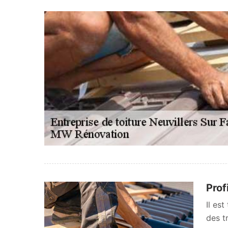
Prof
Il es
des t