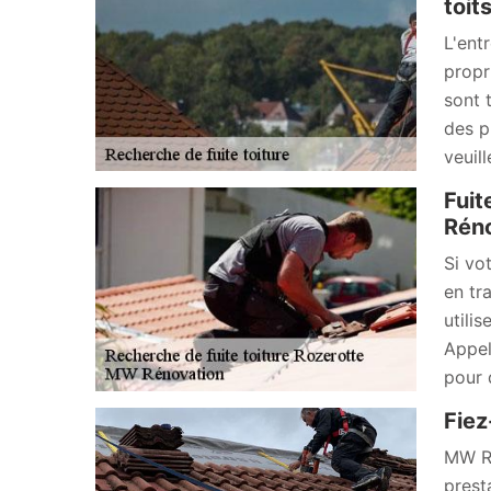
toit
L'entr
propr
sont 
des p
veuill
Fuit
Réno
Si vo
en tr
utili
Appel
pour 
Fiez
MW Ré
presta