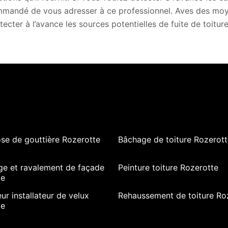
mandé de vous adresser à ce professionnel. Aves des moye
tecter à l’avance les sources potentielles de fuite de toiture
se de gouttière Rozerotte
Bâchage de toiture Rozerott
ge et ravalement de façade
Peinture toiture Rozerotte
te
ur installateur de velux
Rehaussement de toiture Ro
te