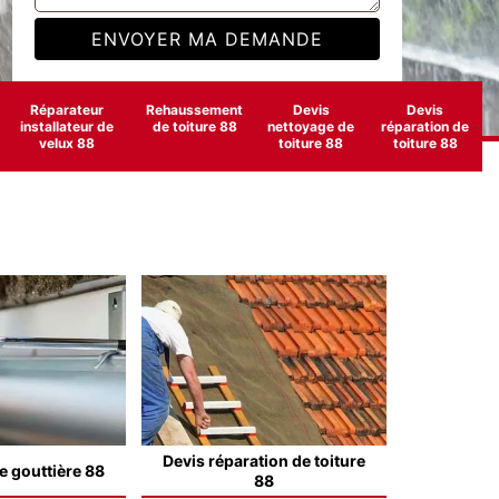
Réparateur
Rehaussement
Devis
Devis
installateur de
de toiture 88
nettoyage de
réparation de
velux 88
toiture 88
toiture 88
Devis réparation de toiture
e gouttière 88
88