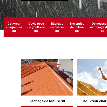
Couvreur
Devis pose
Bâchage
Entreprise
Démoussag
charpentier
de gouttière
de toiture
de toiture
nettoyage de
88
88
88
88
88
Bâchage de toiture 88
Couvreur char