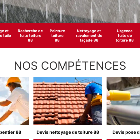
e et
Recherche de
Peinture
Nettoyage et
Urgence
 tuile
fuite toiture
toiture
ravalement de
fuite de
88
88
façade 88
toiture 88
NOS COMPÉTENCES
pentier 88
Devis nettoyage de toiture 88
Devis pose d