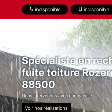
indisponible
indisponible
Spécialiste en re
fuite toiture Rozer
88500
Nous intervenons avec une nacelle
Voir nos réalisations