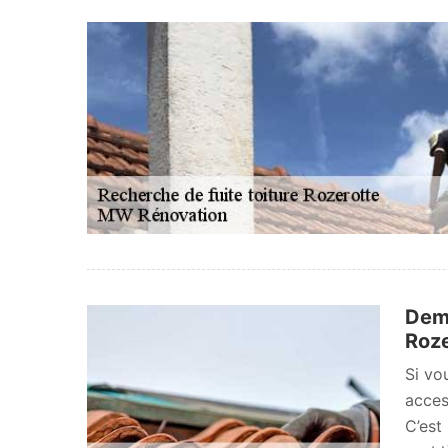
Dema
Roze
Si vo
acces
C’est