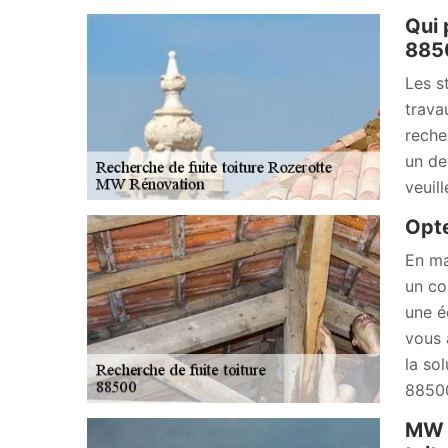
Qui 
885
Les s
trava
reche
un de
veuill
Opte
En ma
un co
une é
vous 
la so
88500
MW R