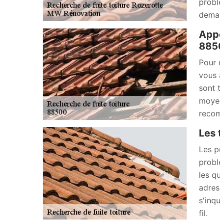
probl
deman
Appe
885
Pour 
vous 
sont 
moyen
recom
Les 
Les p
probl
les q
adres
s'inq
fil.