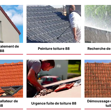
valement de
Peinture toiture 88
Recherche de f
 88
allateur de
Démoussage e
Urgence fuite de toiture 88
88
tui