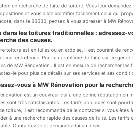
ation en recherche de fuite de toiture. Vous leur demandez d
ropositions et vous allez identifier facilement celui qui prop
cote, dans le 88530, pensez à vous adresser à MW Rénova
e dans les toitures traditionnelles : adressez
erche des causes.
tre toiture est en tuiles ou en ardoise, il est courant de ren
et mal entretenue. Pour un problème de fuite sur ce genre d
ces de MW Rénovation . Il est en mesure de rechercher les fu
ctez-le pour plus de détails sur ses services et ses condit
ssez-vous à MW Rénovation pour la recherche 
novation est un couvreur qui a une bonne réputation en mat
ies sont très satisfaisantes. Les tarifs appliqués sont pour
 de toiture, il est recommandé de le contacter si vous êtes
der à une recherche rapide des causes de fuite. Les tarifs q
able. Contactez-le et demandez-lui un devis.