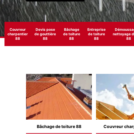
Couvreur
Devis pose
Bâchage
Entreprise
Démoussag
charpentier
de gouttière
de toiture
de toiture
nettoyage de
88
88
88
88
88
Bâchage de toiture 88
Couvreur char