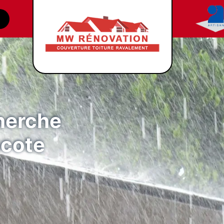
cherche
acote