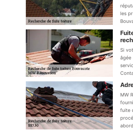
réput
les p
Bouva
Fuit
rech
Si vo
âgée 
servi
Conta
Adre
MW Ré
fourn
fuite
procé
abord