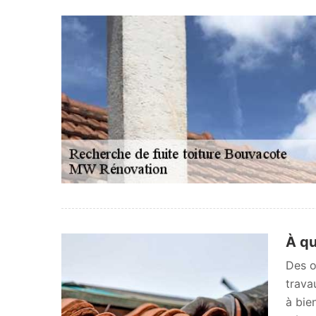
À qu
Des o
trava
à bie