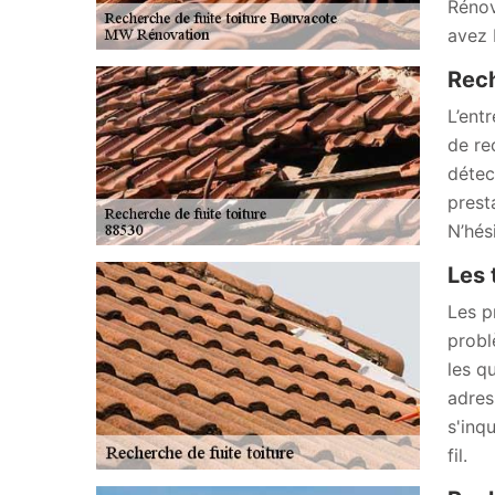
Rénov
avez 
Rech
L’ent
de re
détec
presta
N’hés
Les 
Les p
probl
les q
adres
s'inq
fil.