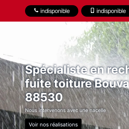
indisponible
indisponible
Spécialiste en re
fuite toiture Bouv
88530
Nous intervenons avec une nacelle
Voir nos réalisations