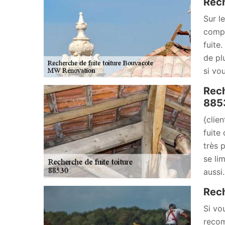
Rech
Sur l
compé
fuite.
de pl
si vo
Rech
885
{clie
fuite
très 
se li
aussi
Rech
Si vo
recom