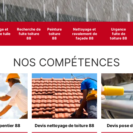
e et
Recherche de
Peinture
Nettoyage et
Urgence
 tuile
fuite toiture
toiture
ravalement de
fuite de
88
88
façade 88
toiture 88
NOS COMPÉTENCES
pentier 88
Devis nettoyage de toiture 88
Devis pose d