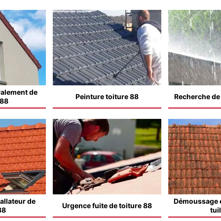
valement de
Peinture toiture 88
Recherche de f
 88
allateur de
Démoussage e
Urgence fuite de toiture 88
88
tui