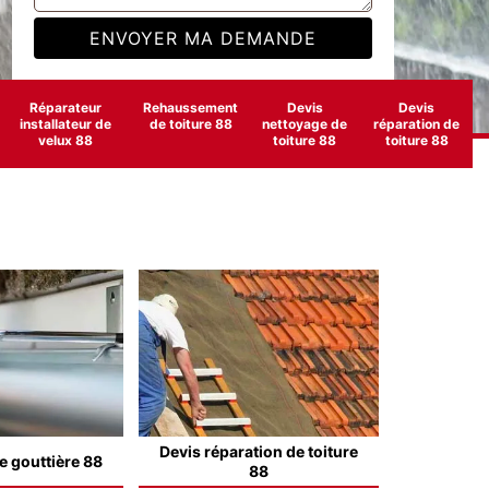
Réparateur
Rehaussement
Devis
Devis
installateur de
de toiture 88
nettoyage de
réparation de
velux 88
toiture 88
toiture 88
Devis réparation de toiture
e gouttière 88
88