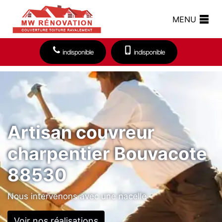
MENU
indisponible
indisponible
Artisan couvreur
charpentier Bouvacote
88530
Nous intervenons avec une nacelle
Voir nos réalisations