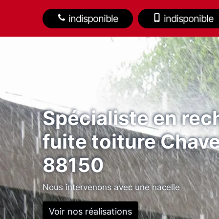
indisponible
indisponible
Spécialiste en re
fuite toiture Chave
88150
Nous intervenons avec une nacelle
Voir nos réalisations