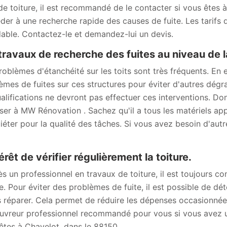
 de toiture, il est recommandé de le contacter si vous êtes 
der à une recherche rapide des causes de fuite. Les tarifs q
able. Contactez-le et demandez-lui un devis.
travaux de recherche des fuites au niveau de l
roblèmes d'étanchéité sur les toits sont très fréquents. En e
èmes de fuites sur ces structures pour éviter d'autres dégr
ualifications ne devront pas effectuer ces interventions. D
ser à MW Rénovation . Sachez qu'il a tous les matériels appr
uiéter pour la qualité des tâches. Si vous avez besoin d'autr
térêt de vérifier régulièrement la toiture.
ès un professionnel en travaux de toiture, il est toujours con
re. Pour éviter des problèmes de fuite, il est possible de dét
s réparer. Cela permet de réduire les dépenses occasionnée
uvreur professionnel recommandé pour vous si vous avez un
êtes à Chavelot, dans le 88150.