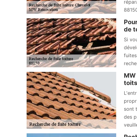
répar
88150
Pour
de t
Si vo
dével
fuite
reche
MW R
toit
L'entr
propr
sont 
des p
veuill