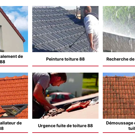
valement de
Peinture toiture 88
Recherche de f
 88
allateur de
Démoussage e
Urgence fuite de toiture 88
88
tui