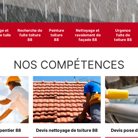
e et
Recherche de
Peinture
Nettoyage et
Urgence
 tuile
fuite toiture
toiture
ravalement de
fuite de
88
88
façade 88
toiture 88
NOS COMPÉTENCES
pentier 88
Devis nettoyage de toiture 88
Devis pose d