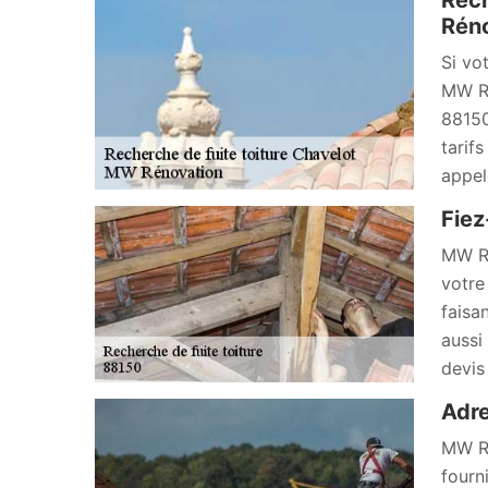
Rech
Réno
Si vo
MW Ré
88150
tarif
appel
Fiez
MW Ré
votre
faisa
aussi
devis
Adre
MW Ré
fourn