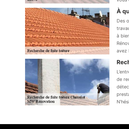
À qu
Des o
trava
à bie
Rénov
avez 
Rech
L’ent
de re
détec
presta
N’hés