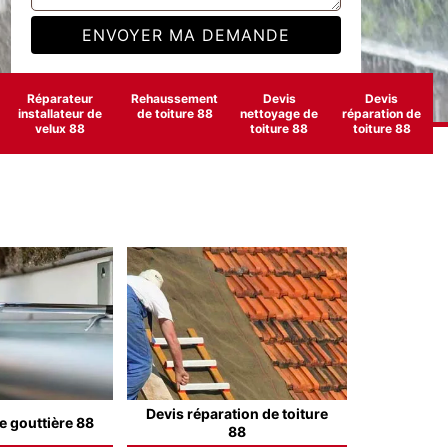
Réparateur
Rehaussement
Devis
Devis
installateur de
de toiture 88
nettoyage de
réparation de
velux 88
toiture 88
toiture 88
Devis réparation de toiture
e gouttière 88
88