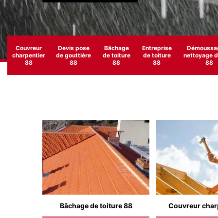
Couvreur
Devis pose
Bâchage
Entreprise
Démoussag
charpentier
de gouttière
de toiture
de toiture
nettoyage de
88
88
88
88
88
Bâchage de toiture 88
Couvreur char