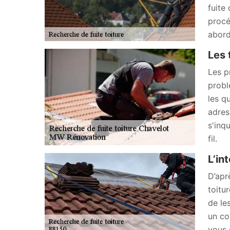
fuite
procé
abord
Les 
Les p
probl
les q
adres
s'inq
fil.
L’in
D’apr
toitu
de le
un co
vous 