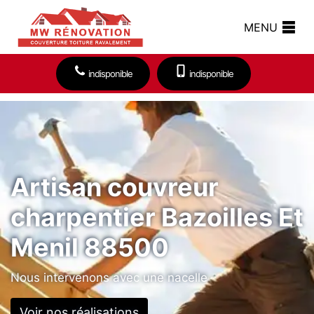
MENU
indisponible
indisponible
Artisan couvreur
charpentier Bazoilles Et
Menil 88500
Nous intervenons avec une nacelle
Voir nos réalisations