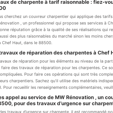
aux de charpente à tarif raisonnable : fiez-
00
us cherchez un couvreur charpentier qui applique des tarifs 
novation , un professionnel qui propose ses services à Che
onne réputation grâce à la qualité de ses réalisations qui re
aussi des plus raisonnables du marché sinon les moins chers
à Chef Haut, dans le 88500.
travaux de réparation des charpentes à Chef
ravaux de réparation pour les éléments au niveau de la part
ut faire des travaux de réparation pour les charpentes. Ce s
compliquées. Pour faire ces opérations qui sont très comple
eurs charpentiers. Sachez qu'il utilise des matériels indisp
il. Pour recueillir les renseignements complémentaires, veuill
es appel au service de MW Rénovation , un co
8500, pour des travaux d’urgence sur charpen
des travaux d’urgence sur charpente, il est recommandé p