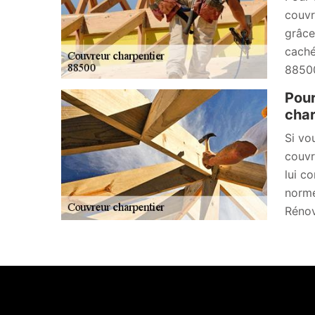
couvr
grâce
caché
8850
Pour
char
Si vo
couvr
lui c
norme
Rénov