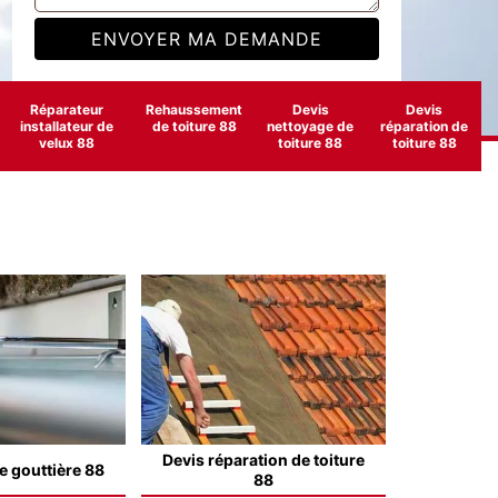
Réparateur
Rehaussement
Devis
Devis
installateur de
de toiture 88
nettoyage de
réparation de
velux 88
toiture 88
toiture 88
Devis réparation de toiture
e gouttière 88
88