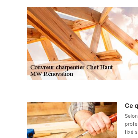
Ce q
Selon
profe
fixé 