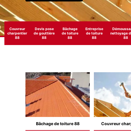
Couvreur
Devis pose
Bâchage
Entreprise
Démoussag
charpentier
de gouttière
de toiture
de toiture
nettoyage de
88
88
88
88
88
Bâchage de toiture 88
Couvreur char