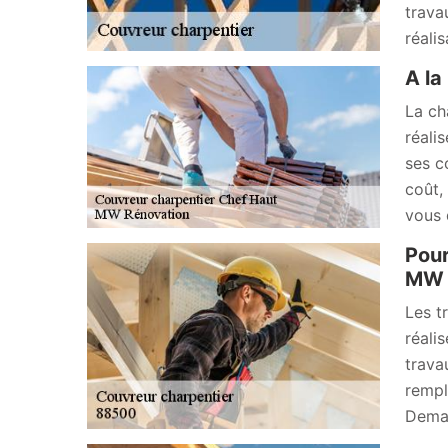
trava
réali
A la
La ch
réali
ses c
coût,
vous 
Pour
MW 
Les t
réali
trava
rempl
Deman