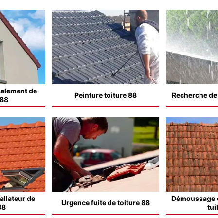
valement de
Peinture toiture 88
Recherche de f
 88
allateur de
Démoussage e
Urgence fuite de toiture 88
88
tui