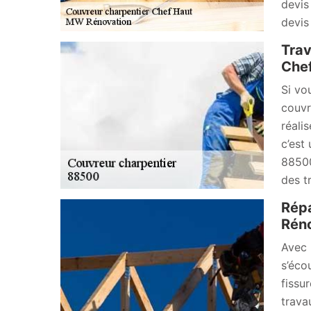
devis
devis
Trav
Chef
Si vo
couvr
réali
c’est
88500
des t
Répa
Rén
Avec 
s’éco
fissu
trava