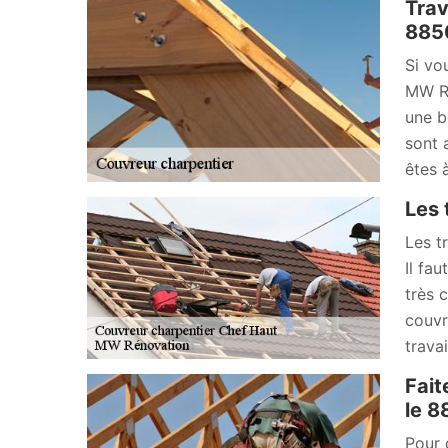
Trav
885
Si vo
MW Ré
une b
sont 
êtes 
Les 
Les t
Il fa
très 
couvr
trava
Fait
le 8
Pour 