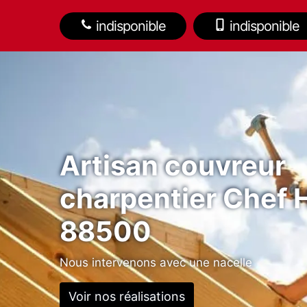
indisponible
indisponible
Artisan couvreur
charpentier Chef 
88500
Nous intervenons avec une nacelle
Voir nos réalisations