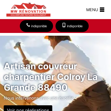
MENU
indisponible
indisponible
Artisan couvreur
charpentier Colroy La
Grande 88490
Nous intervenons avec une nacelle
Voir nos réalisations