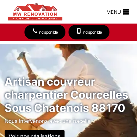
MENU
indisponible
indisponible
Artisan couvreur
charpentier Courcelles
Sous Chatenois 88170
Nous intervenons avec une nacelle
Voir nos réalisations