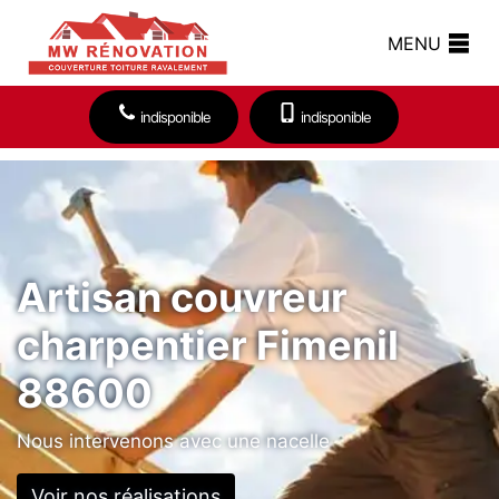
MENU
indisponible
indisponible
Artisan couvreur
charpentier Fimenil
88600
Nous intervenons avec une nacelle
Voir nos réalisations