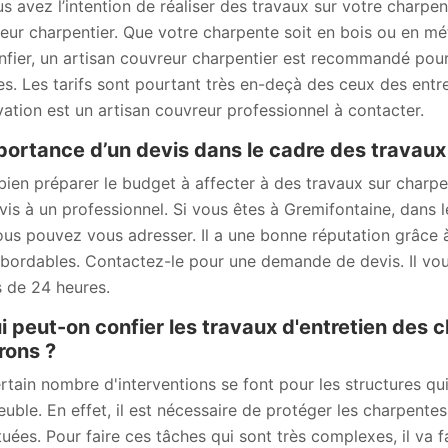
us avez l’intention de réaliser des travaux sur votre charpe
eur charpentier. Que votre charpente soit en bois ou en méta
onfier, un artisan couvreur charpentier est recommandé pou
s. Les tarifs sont pourtant très en-deçà des ceux des ent
ation est un artisan couvreur professionnel à contacter.
portance d’un devis dans le cadre des travau
bien préparer le budget à affecter à des travaux sur char
vis à un professionnel. Si vous êtes à Gremifontaine, dans l
ous pouvez vous adresser. Il a une bonne réputation grâce à 
abordables. Contactez-le pour une demande de devis. Il vous 
 de 24 heures.
i peut-on confier les travaux d'entretien des 
rons ?
rtain nombre d'interventions se font pour les structures qu
euble. En effet, il est nécessaire de protéger les charpentes
tuées. Pour faire ces tâches qui sont très complexes, il va f