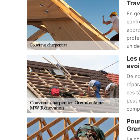
Trav
En gé
confr
abord
profe
un de
Les 
avoi
De no
répar
ces t
peut 
compl
Pour
Grem
La ch