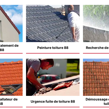
valement de
Peinture toiture 88
Recherche de f
 88
allateur de
Démoussage e
Urgence fuite de toiture 88
88
tui