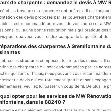
aux de charpente : demandez le devis à MW 
néral les travaux sur charpente sont onéreux. Il est toujo
ontation des devis proposés par les couvreurs charpentiers. 
able, il est recommandé pour vous de vous adresser à MW 
ssionnel qui a une bonne réputation mais qui pratique des 
vis pour que vous vous rendez compte de la qualité et de l'
réparations des charpentes à Gremifontaine da
sinantes
mbreuses structures composent les toits des maisons. Il es
ation des charpentes qui sont endommagées par les agressio
âches qui sont difficiles, nous pouvons vous recommander d
dresser un devis qui est totalement gratuit et sans engageme
émentaires, veuillez lui passer un coup de fil. De plus, le pr
quoi opter pour les services de MW Rénovation
ifontaine, dans le 88240 ?
arpente est un élément important dans la structure d’une mai