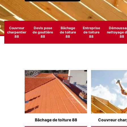
Couvreur
Devis pose
Bâchage
Entreprise
Démoussag
charpentier
de gouttière
de toiture
de toiture
nettoyage de
88
88
88
88
88
Bâchage de toiture 88
Couvreur char