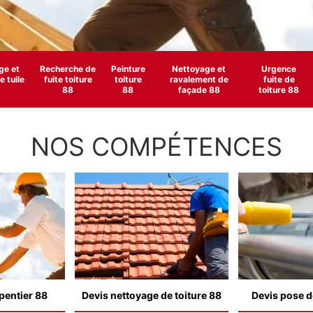
e et
Recherche de
Peinture
Nettoyage et
Urgence
 tuile
fuite toiture
toiture
ravalement de
fuite de
88
88
façade 88
toiture 88
NOS COMPÉTENCES
pentier 88
Devis nettoyage de toiture 88
Devis pose d