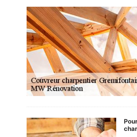
Pour
char