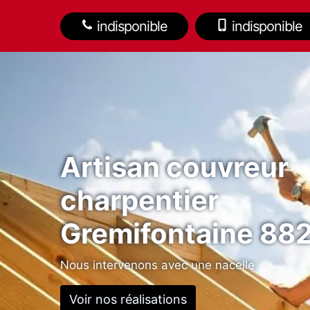
indisponible
indisponible
Artisan couvreur
charpentier
Gremifontaine 88
Nous intervenons avec une nacelle
Voir nos réalisations