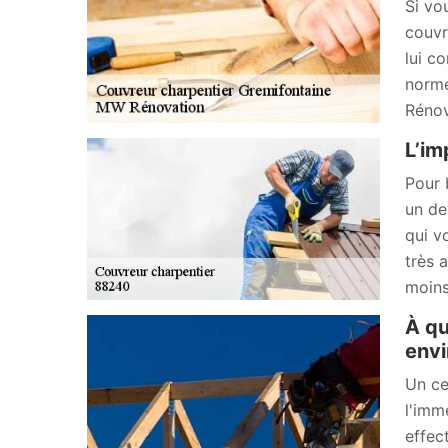
Si vo
couvr
lui c
norme
Rénov
L’im
Pour 
un de
qui v
très 
moins
À qu
envi
Un ce
l'imm
effec