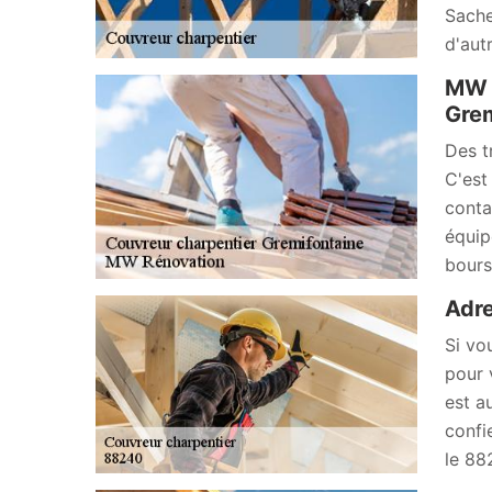
Sache
d'autr
MW R
Grem
Des t
C'est
conta
équip
bours
Adre
Si vo
pour 
est a
confi
le 882