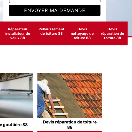
Réparateur
Rehaussement
Devis
Devis
installateur de
de toiture 88
nettoyage de
réparation de
velux 88
toiture 88
toiture 88
Devis réparation de toiture
e gouttière 88
88