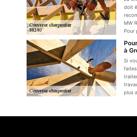
doit 
recom
MW Ré
Pour 
Pour
à Gr
Si vo
faite
trait
trava
plus 