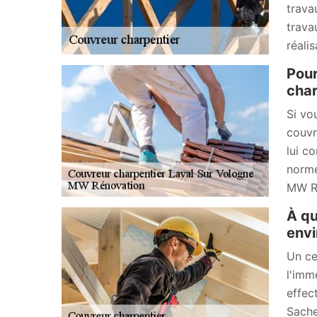
trava
trava
réali
Pour
char
Si vo
couvr
lui c
norme
MW Ré
À qu
envi
Un ce
l'imm
effec
Sache