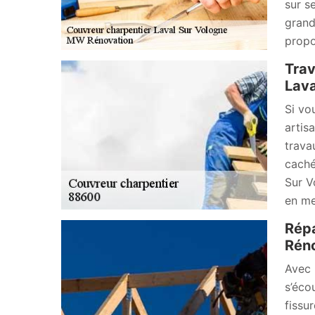
sur s
grand
propo
Trav
Lava
Si vo
artis
trava
caché
Sur V
en me
Répa
Rén
Avec 
s’éco
fissu