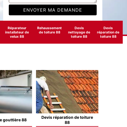
Réparateur
Rehaussement
Devis
Devis
installateur de
de toiture 88
nettoyage de
réparation de
velux 88
toiture 88
toiture 88
Devis réparation de toiture
e gouttière 88
88