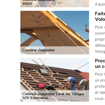
d'autr
Fait
Volo
Pour 
couvr
propr
défau
Volog
Proc
un c
Pour 
un pr
profe
et id
vous 