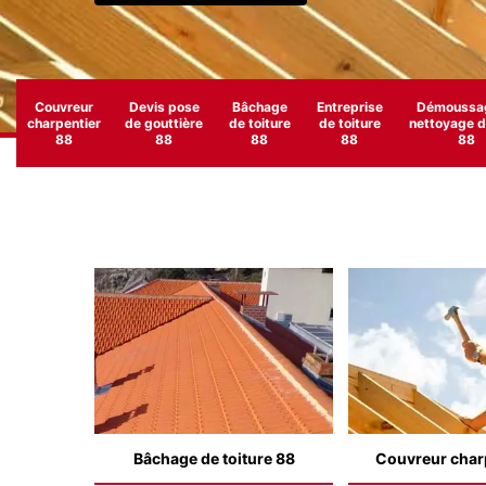
Couvreur
Devis pose
Bâchage
Entreprise
Démoussag
charpentier
de gouttière
de toiture
de toiture
nettoyage de
88
88
88
88
88
Bâchage de toiture 88
Couvreur char