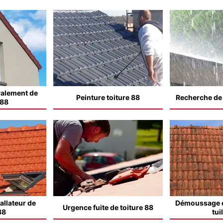
valement de
Peinture toiture 88
Recherche de f
 88
allateur de
Démoussage e
Urgence fuite de toiture 88
88
tui