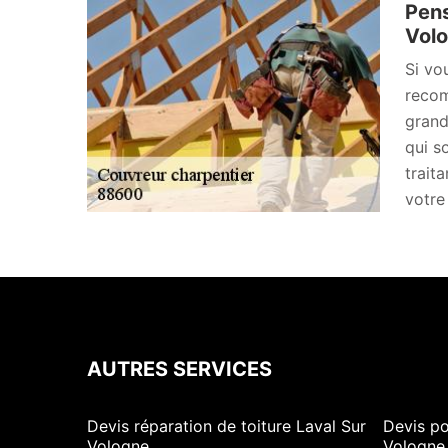
Pens
Volo
Si vo
recom
grand
qui s
trait
votre 
AUTRES SERVICES
Devis réparation de toiture Laval Sur
Devis po
Vologne
Vologne