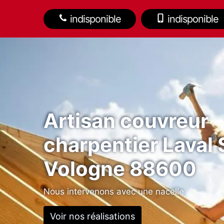
indisponible
indisponible
Artisan couvreur
charpentier Laval 
Vologne 88600
Nous intervenons avec une nacelle
Voir nos réalisations