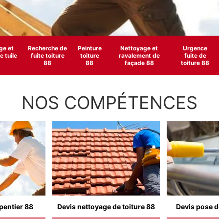
e et
Recherche de
Peinture
Nettoyage et
Urgence
 tuile
fuite toiture
toiture
ravalement de
fuite de
88
88
façade 88
toiture 88
NOS COMPÉTENCES
pentier 88
Devis nettoyage de toiture 88
Devis pose d