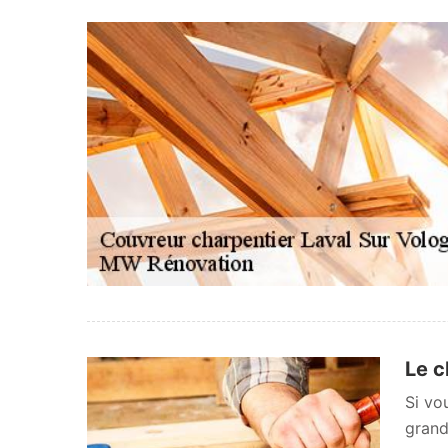
Le c
Si vo
grand