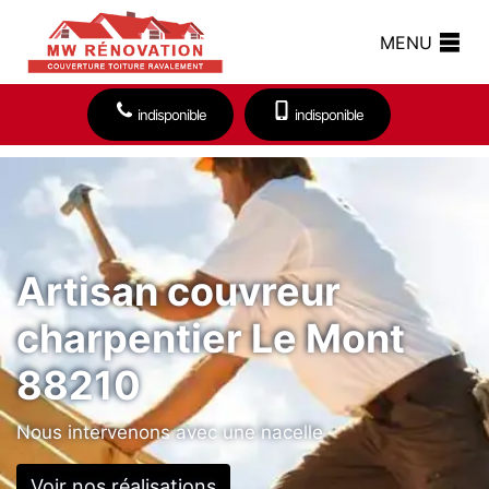
MENU
indisponible
indisponible
Artisan couvreur
charpentier Le Mont
88210
Nous intervenons avec une nacelle
Voir nos réalisations