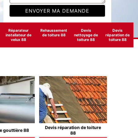
Réparateur
Rehaussement
Devis
Devis
installateur de
de toiture 88
nettoyage de
réparation de
velux 88
toiture 88
toiture 88
Devis réparation de toiture
e gouttière 88
88