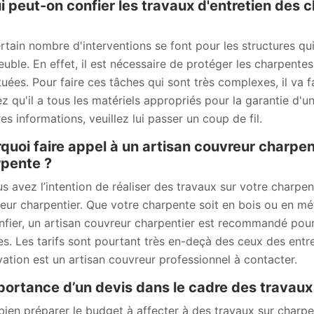
i peut-on confier les travaux d'entretien des c
rtain nombre d'interventions se font pour les structures qu
euble. En effet, il est nécessaire de protéger les charpentes
tuées. Pour faire ces tâches qui sont très complexes, il va f
z qu'il a tous les matériels appropriés pour la garantie d'un
es informations, veuillez lui passer un coup de fil.
quoi faire appel à un artisan couvreur charpen
pente ?
us avez l’intention de réaliser des travaux sur votre charpe
eur charpentier. Que votre charpente soit en bois ou en méta
onfier, un artisan couvreur charpentier est recommandé pou
s. Les tarifs sont pourtant très en-deçà des ceux des entr
ation est un artisan couvreur professionnel à contacter.
portance d’un devis dans le cadre des travau
bien préparer le budget à affecter à des travaux sur char