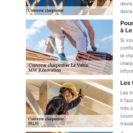
devis
devis
Pour
à Le
Si vo
confi
le ch
charp
infor
Les 
Les t
Il fa
très 
couvr
trava