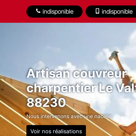
indisponible
indisponible
Artisan couvreur
charpentier Le Val
88230
Nous intervenons avec une nacelle
Voir nos réalisations