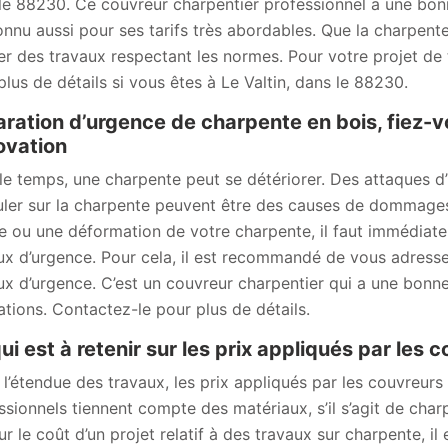
le 88230. Ce couvreur charpentier professionnel a une bonne
onnu aussi pour ses tarifs très abordables. Que la charpente
ser des travaux respectant les normes. Pour votre projet de
plus de détails si vous êtes à Le Valtin, dans le 88230.
ration d’urgence de charpente en bois, fiez-
ovation
le temps, une charpente peut se détériorer. Des attaques d’
uler sur la charpente peuvent être des causes de dommages
re ou une déformation de votre charpente, il faut immédiat
ux d’urgence. Pour cela, il est recommandé de vous adress
ux d’urgence. C’est un couvreur charpentier qui a une bonne
sations. Contactez-le pour plus de détails.
ui est à retenir sur les prix appliqués par les
 l’étendue des travaux, les prix appliqués par les couvreurs 
ssionnels tiennent compte des matériaux, s’il s’agit de cha
sur le coût d’un projet relatif à des travaux sur charpente,