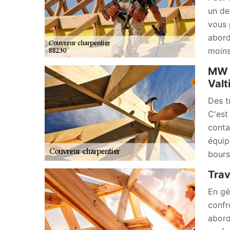
un de
vous 
abord
moins
MW R
Valt
Des t
C'est
conta
équip
bours
Trav
En gé
confr
abord