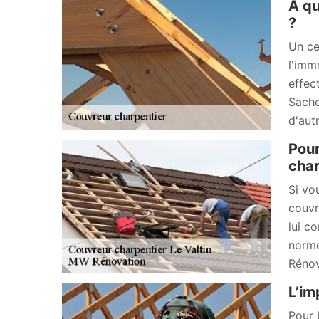
À qu
?
Un ce
l'imm
effec
Sache
d'autr
Pour
char
Si vo
couvr
lui c
norme
Rénov
L’im
Pour 