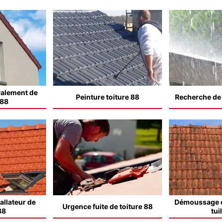
valement de
Peinture toiture 88
Recherche de f
 88
allateur de
Démoussage e
Urgence fuite de toiture 88
88
tui