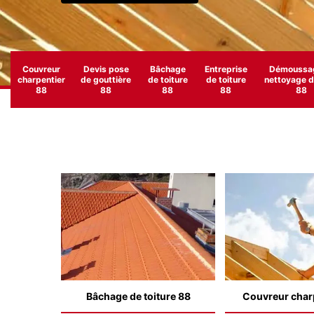
Couvreur
Devis pose
Bâchage
Entreprise
Démoussag
charpentier
de gouttière
de toiture
de toiture
nettoyage de
88
88
88
88
88
Bâchage de toiture 88
Couvreur char