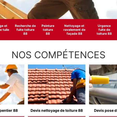
e et
Recherche de
Peinture
Nettoyage et
Urgence
 tuile
fuite toiture
toiture
ravalement de
fuite de
88
88
façade 88
toiture 88
NOS COMPÉTENCES
pentier 88
Devis nettoyage de toiture 88
Devis pose d