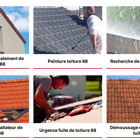
valement de
Peinture toiture 88
Recherche de f
 88
allateur de
Démoussage e
Urgence fuite de toiture 88
88
tui