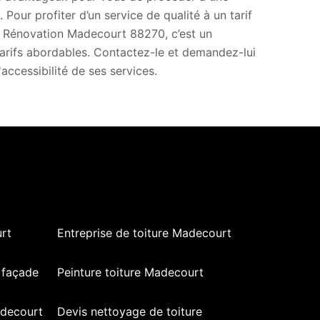
Pour profiter d’un service de qualité à un tarif
 Rénovation Madecourt 88270, c’est un
tarifs abordables. Contactez-le et demandez-lui
accessibilité de ses services.
rt
Entreprise de toiture Madecourt
 façade
Peinture toiture Madecourt
adecourt
Devis nettoyage de toiture