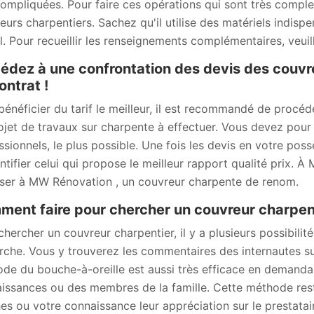
compliquées. Pour faire ces opérations qui sont très comple
eurs charpentiers. Sachez qu'il utilise des matériels indisp
il. Pour recueillir les renseignements complémentaires, veuill
édez à une confrontation des devis des couvr
ontrat !
bénéficier du tarif le meilleur, il est recommandé de procé
ojet de travaux sur charpente à effectuer. Vous devez pour
ssionnels, le plus possible. Une fois les devis en votre po
entifier celui qui propose le meilleur rapport qualité prix.
ser à MW Rénovation , un couvreur charpente de renom.
ent faire pour chercher un couvreur charpent
chercher un couvreur charpentier, il y a plusieurs possibili
rche. Vous y trouverez les commentaires des internautes su
de du bouche-à-oreille est aussi très efficace en deman
issances ou des membres de la famille. Cette méthode res
es ou votre connaissance leur appréciation sur le prestatai