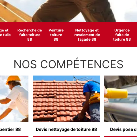
e et
Recherche de
Peinture
Nettoyage et
Urgence
 tuile
fuite toiture
toiture
ravalement de
fuite de
88
88
façade 88
toiture 88
NOS COMPÉTENCES
pentier 88
Devis nettoyage de toiture 88
Devis pose d