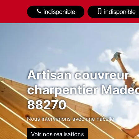
indisponible
indisponible
Artisan couvreur
charpentier Made
88270
Nous intervenons avec une nacelle
Voir nos réalisations