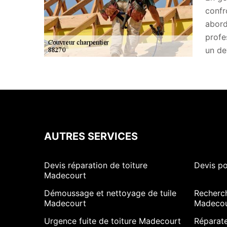
confr
abord
profe
un de
AUTRES SERVICES
Devis réparation de toiture
Devis p
Madecourt
Démoussage et nettoyage de tuile
Recherch
Madecourt
Madecou
Urgence fuite de toiture Madecourt
Réparate