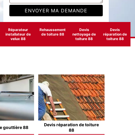
Réparateur
Rehaussement
Devis
Devis
installateur de
de toiture 88
nettoyage de
réparation de
velux 88
toiture 88
toiture 88
Devis réparation de toiture
e gouttière 88
88