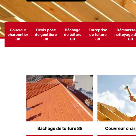
Couvreur
Devis pose
Bâchage
Entreprise
Démoussag
charpentier
de gouttière
de toiture
de toiture
nettoyage de
88
88
88
88
88
Bâchage de toiture 88
Couvreur char