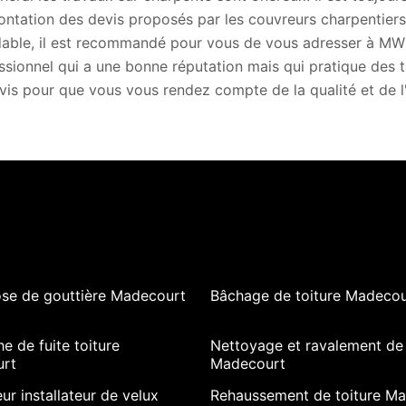
ontation des devis proposés par les couvreurs charpentiers. 
able, il est recommandé pour vous de vous adresser à MW
ssionnel qui a une bonne réputation mais qui pratique des 
vis pour que vous vous rendez compte de la qualité et de l'
ose de gouttière Madecourt
Bâchage de toiture Madecou
e de fuite toiture
Nettoyage et ravalement de
rt
Madecourt
ur installateur de velux
Rehaussement de toiture M