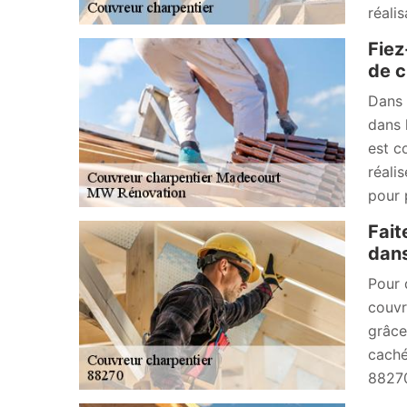
réali
Fiez
de c
Dans 
dans 
est c
réali
pour 
Fait
dans
Pour 
couvr
grâce
caché
8827