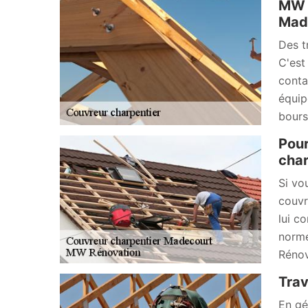
MW R
Mad
Des t
C'est
conta
équip
bours
Pour
char
Si vo
couvr
lui c
norme
Rénov
Trav
En gé