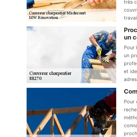
très 
couvr
trava
Proc
un c
Pour 
un pr
profe
et id
adres
Comm
Pour 
reche
métho
conna
proch