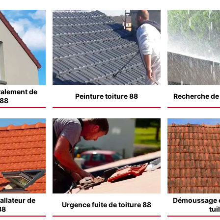
valement de
Peinture toiture 88
Recherche de f
 88
allateur de
Démoussage e
Urgence fuite de toiture 88
88
tui