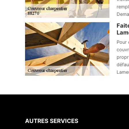
rempl
Deman
Fait
Lame
Pour 
couvr
propr
défau
Lamer
AUTRES SERVICES