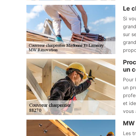
Le c
Si vo
grand
sur s
grand
propo
Proc
un c
Pour 
un pr
profe
et id
vous 
MW R
Les t