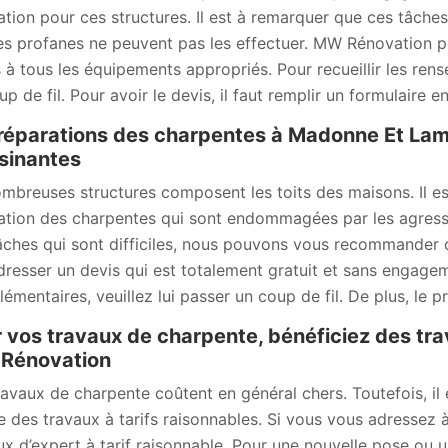
ation pour ces structures. Il est à remarquer que ces tâche
 les profanes ne peuvent pas les effectuer. MW Rénovation peu
 à tous les équipements appropriés. Pour recueillir les rens
p de fil. Pour avoir le devis, il faut remplir un formulaire en
réparations des charpentes à Madonne Et Lame
sinantes
mbreuses structures composent les toits des maisons. Il es
ation des charpentes qui sont endommagées par les agressio
âches qui sont difficiles, nous pouvons vous recommander d
dresser un devis qui est totalement gratuit et sans engageme
émentaires, veuillez lui passer un coup de fil. De plus, le pr
 vos travaux de charpente, bénéficiez des tra
Rénovation
ravaux de charpente coûtent en général chers. Toutefois, il 
se des travaux à tarifs raisonnables. Si vous vous adressez
ux d’expert à tarif raisonnable. Pour une nouvelle pose ou 