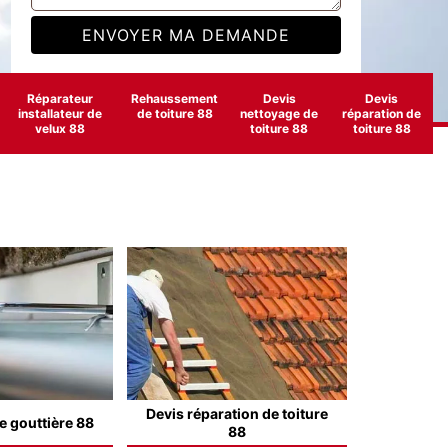
Réparateur
Rehaussement
Devis
Devis
installateur de
de toiture 88
nettoyage de
réparation de
velux 88
toiture 88
toiture 88
Devis réparation de toiture
e gouttière 88
88