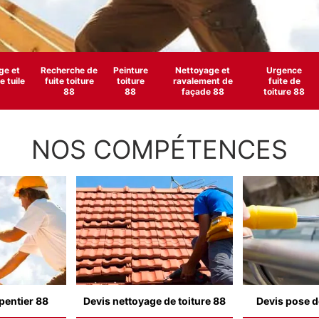
e et
Recherche de
Peinture
Nettoyage et
Urgence
 tuile
fuite toiture
toiture
ravalement de
fuite de
88
88
façade 88
toiture 88
NOS COMPÉTENCES
pentier 88
Devis nettoyage de toiture 88
Devis pose d