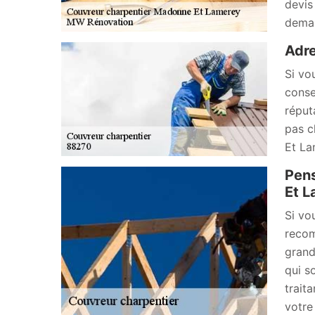
devis
deman
Adre
Si vo
conse
réput
pas c
Et La
Pens
Et L
Si vo
recom
grand
qui s
trait
votre 