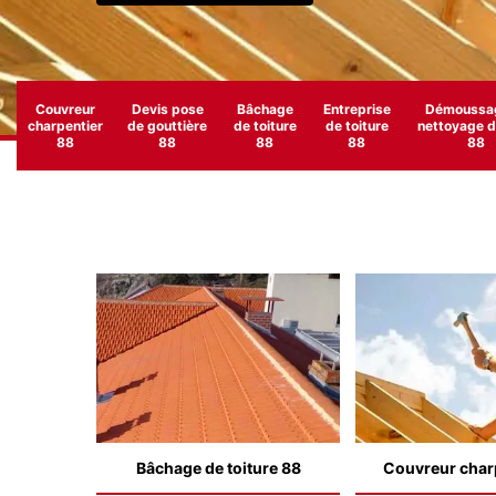
Couvreur
Devis pose
Bâchage
Entreprise
Démoussag
charpentier
de gouttière
de toiture
de toiture
nettoyage de
88
88
88
88
88
Bâchage de toiture 88
Couvreur char