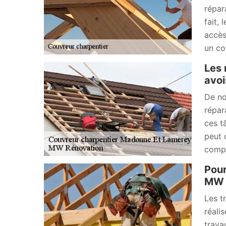
répar
fait,
accès
un cou
Les 
avoi
De no
répar
ces t
peut 
compl
Pour
MW 
Les t
réali
trava