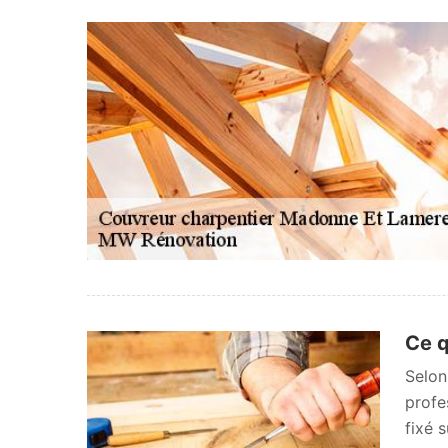
Ce q
Selon
profe
fixé 