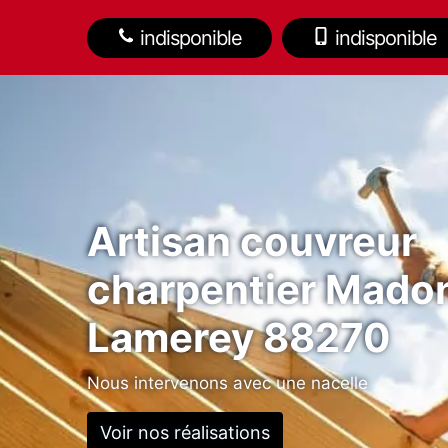
indisponible
indisponible
Artisan couvreur
charpentier Mado
Lamerey 88270
Nous intervenons avec une nacelle
Voir nos réalisations