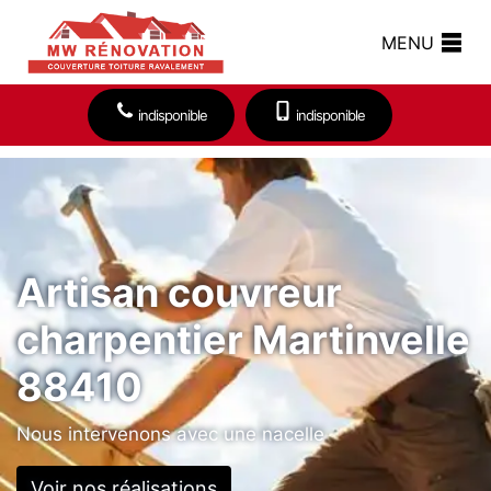
MENU
indisponible
indisponible
Artisan couvreur
charpentier Martinvelle
88410
Nous intervenons avec une nacelle
Voir nos réalisations