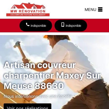
MENU
indisponible
indisponible
Artisan couvreur
charpentier Maxey Sur
Meuse 88630
Nous intervenons avec une nacelle
Voir nos réalisations