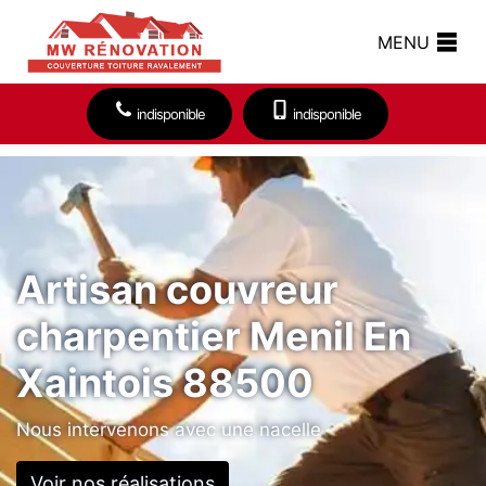
MENU
indisponible
indisponible
Artisan couvreur
charpentier Menil En
Xaintois 88500
Nous intervenons avec une nacelle
Voir nos réalisations