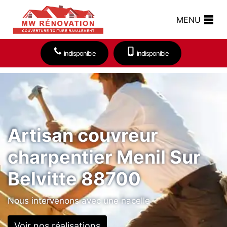
MENU
indisponible
indisponible
Artisan couvreur
charpentier Menil Sur
Belvitte 88700
Nous intervenons avec une nacelle
Voir nos réalisations