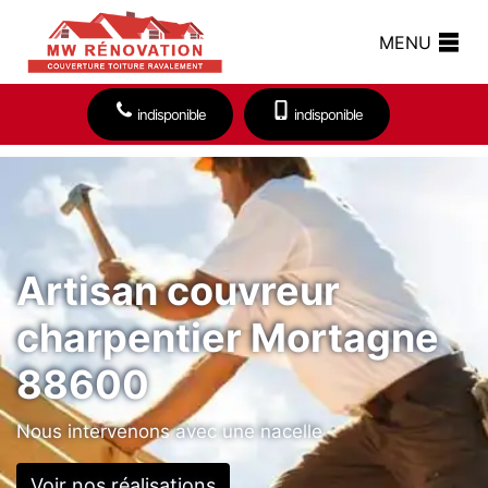
MENU
indisponible
indisponible
Artisan couvreur
charpentier Mortagne
88600
Nous intervenons avec une nacelle
Voir nos réalisations