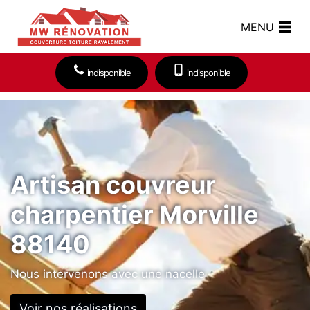
MENU
indisponible
indisponible
Artisan couvreur
charpentier Morville
88140
Nous intervenons avec une nacelle
Voir nos réalisations