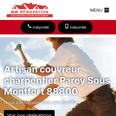
MENU
indisponible
indisponible
Artisan couvreur
charpentier Parey Sous
Montfort 88800
Nous intervenons avec une nacelle
Voir nos réalisations