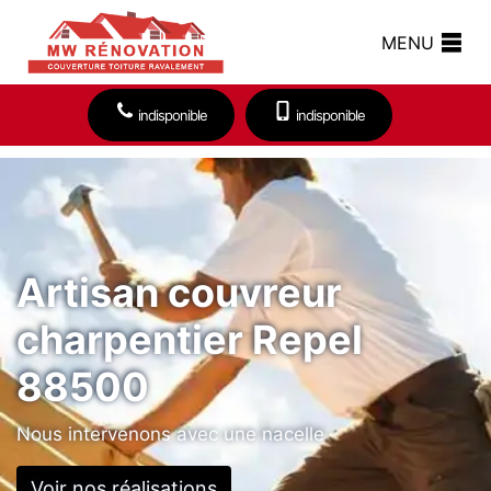
MENU
indisponible
indisponible
Artisan couvreur
charpentier Repel
88500
Nous intervenons avec une nacelle
Voir nos réalisations