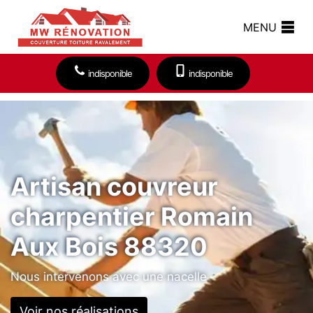
MENU
indisponible
indisponible
Artisan couvreur
charpentier Romain
Aux Bois 88320
Nous intervenons avec une nacelle
Voir nos réalisations