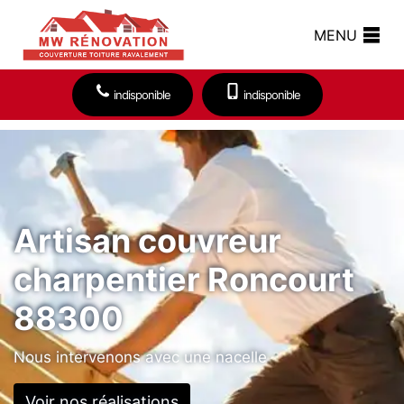
MENU
indisponible
indisponible
Artisan couvreur
charpentier Roncourt
88300
Nous intervenons avec une nacelle
Voir nos réalisations