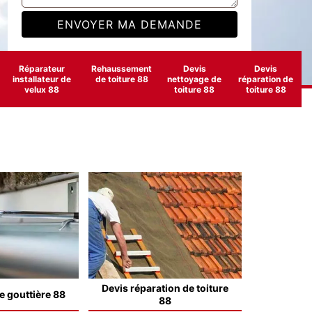
Réparateur
Rehaussement
Devis
Devis
installateur de
de toiture 88
nettoyage de
réparation de
velux 88
toiture 88
toiture 88
Devis réparation de toiture
e gouttière 88
88