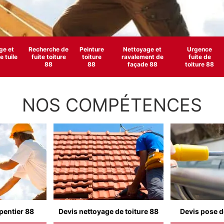
e et
Recherche de
Peinture
Nettoyage et
Urgence
 tuile
fuite toiture
toiture
ravalement de
fuite de
88
88
façade 88
toiture 88
NOS COMPÉTENCES
pentier 88
Devis nettoyage de toiture 88
Devis pose d