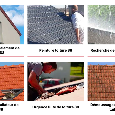
valement de
Peinture toiture 88
Recherche de f
 88
allateur de
Démoussage e
Urgence fuite de toiture 88
88
tui