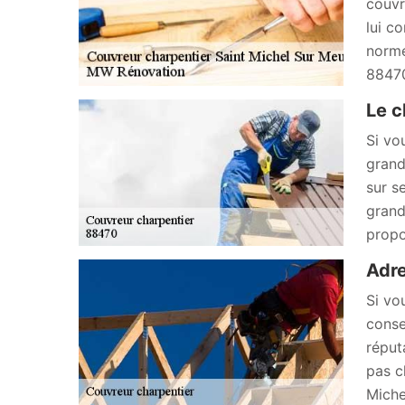
couvr
lui c
norme
88470
Le c
Si vo
grand
sur s
grand
propo
Adre
Si vo
conse
réput
pas c
Miche