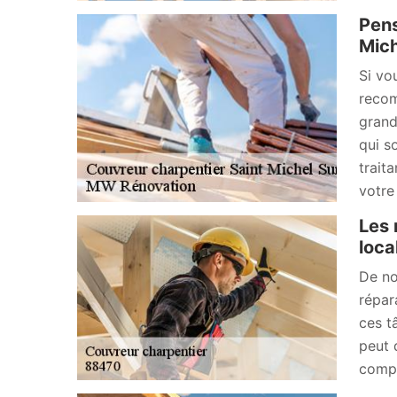
Pens
Mich
Si vo
recom
grand
qui s
trait
votre 
Les 
loca
De no
répar
ces t
peut 
compl