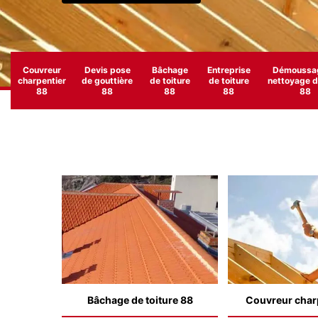
Couvreur
Devis pose
Bâchage
Entreprise
Démoussag
charpentier
de gouttière
de toiture
de toiture
nettoyage de
88
88
88
88
88
Bâchage de toiture 88
Couvreur char