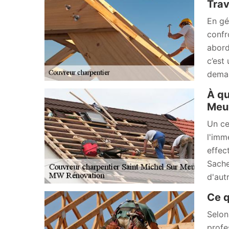
Trav
En gé
confr
abord
c’est
deman
À qu
Meur
Un ce
l'imm
effec
Sache
d'autr
Ce q
Selon
profe