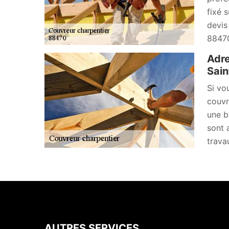
fixé 
devis
88470
Adre
Sain
Si vo
couvr
une b
sont 
trava
AUTRES SERVICES