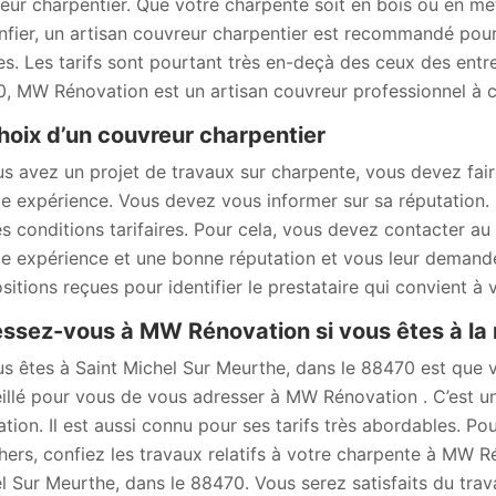
eur charpentier. Que votre charpente soit en bois ou en méta
onfier, un artisan couvreur charpentier est recommandé pou
s. Les tarifs sont pourtant très en-deçà des ceux des entre
, MW Rénovation est un artisan couvreur professionnel à c
hoix d’un couvreur charpentier
us avez un projet de travaux sur charpente, vous devez fair
e expérience. Vous devez vous informer sur sa réputation. I
es conditions tarifaires. Pour cela, vous devez contacter a
e expérience et une bonne réputation et vous leur demandez
sitions reçues pour identifier le prestataire qui convient à 
ssez-vous à MW Rénovation si vous êtes à la 
us êtes à Saint Michel Sur Meurthe, dans le 88470 est que v
illé pour vous de vous adresser à MW Rénovation . C’est un
ation. Il est aussi connu pour ses tarifs très abordables. Po
hers, confiez les travaux relatifs à votre charpente à MW R
l Sur Meurthe, dans le 88470. Vous serez satisfaits du travai