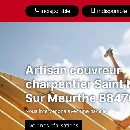
indisponible
indisponible
Artisan couvreur
charpentier Saint 
Sur Meurthe 8847
Nous intervenons avec une nacelle
Voir nos réalisations