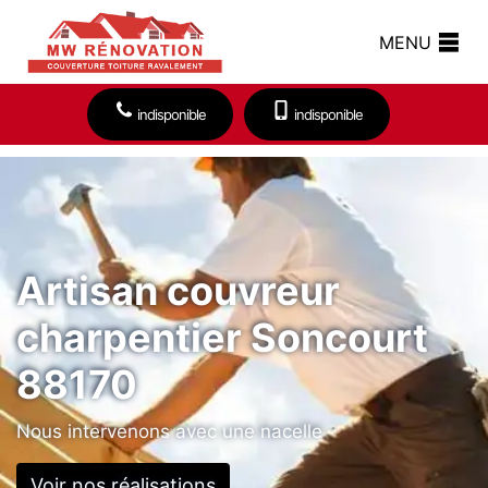
MENU
indisponible
indisponible
Artisan couvreur
charpentier Soncourt
88170
Nous intervenons avec une nacelle
Voir nos réalisations