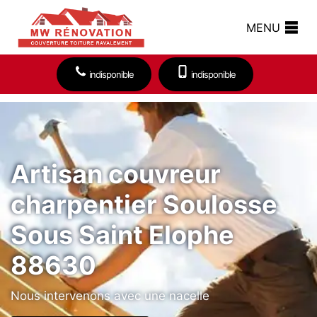
MENU
indisponible
indisponible
Artisan couvreur
charpentier Soulosse
Sous Saint Elophe
88630
Nous intervenons avec une nacelle