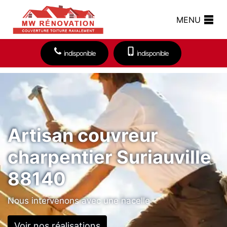
MENU
indisponible
indisponible
Artisan couvreur
charpentier Suriauville
88140
Nous intervenons avec une nacelle
Voir nos réalisations