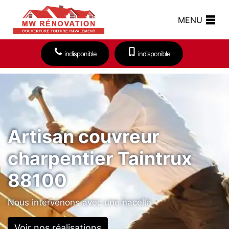
MENU
indisponible
indisponible
Artisan couvreur
charpentier Taintrux
88100
Nous intervenons avec une nacelle
Voir nos réalisations