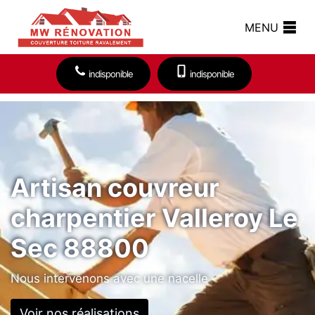
MENU
indisponible
indisponible
Artisan couvreur
charpentier Valleroy Le
Sec 88800
Nous intervenons avec une nacelle
Voir nos réalisations