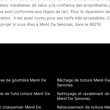
ateur installateur de velux a la confiance des propriétaires g
ux sont conformes aux règles de l’art. Pour la réparation d
ation . Il est aussi connu pour ses tarifs très accessibles.
 projet si vous êtes à Menil De Senones, dans le 88210.
se de gouttière Menil De
Bâchage de toiture Menil De
Senones
e de fuite toiture Menil De
Nettoyage et ravalement de
Menil De Senones
 charpentier Menil De
Rehaussement de toiture Me