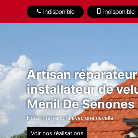
indisponible
indisponible
Artisan réparateur
installateur de vel
Menil De Senones
Nous intervenons avec une nacelle
Voir nos réalisations