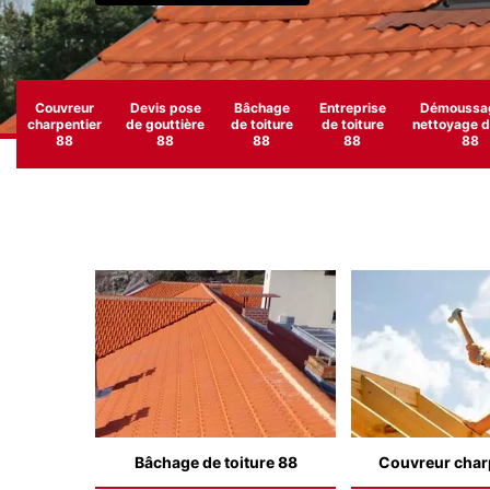
Couvreur
Devis pose
Bâchage
Entreprise
Démoussag
charpentier
de gouttière
de toiture
de toiture
nettoyage de
88
88
88
88
88
Bâchage de toiture 88
Couvreur char