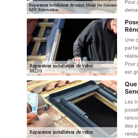
Pour 
deman
Pose
Réno
Une c
parfa
réali
Pour 
est g
Que 
Sen
Les t
possi
renco
des p
rendu