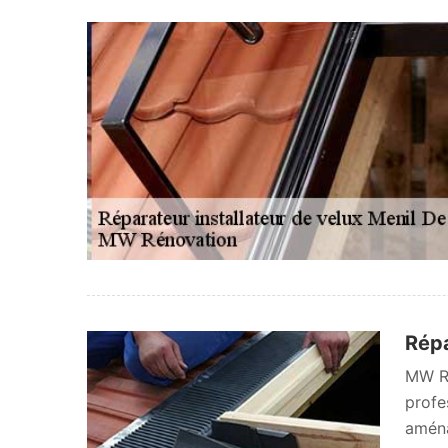
Répa
MW Ré
profe
aména