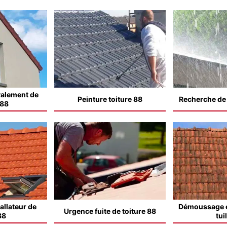
valement de
Peinture toiture 88
Recherche de f
 88
allateur de
Démoussage e
Urgence fuite de toiture 88
88
tui