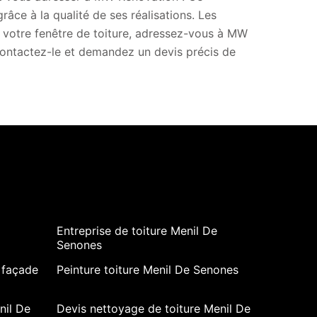
râce à la qualité de ses réalisations. Les
e votre fenêtre de toiture, adressez-vous à MW
 Contactez-le et demandez un devis précis de
Entreprise de toiture Menil De
Senones
 façade
Peinture toiture Menil De Senones
nil De
Devis nettoyage de toiture Menil De