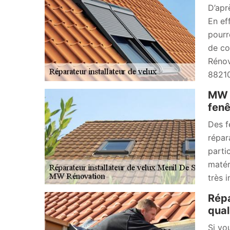
D’apr
En ef
pourr
de co
Rénov
88210
MW R
fenê
Des f
répar
parti
matér
très 
Répa
qual
Si vo