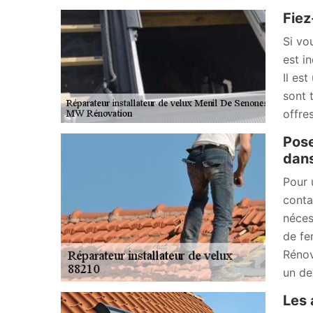
Fiez
Si vo
est i
Il es
sont 
offres
Pose
dans
Pour 
conta
néces
de fe
Rénov
un de
Les 