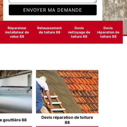
Réparateur
Rehaussement
Devis
Devis
installateur de
de toiture 88
nettoyage de
réparation de
velux 88
toiture 88
toiture 88
Devis réparation de toiture
e gouttière 88
88