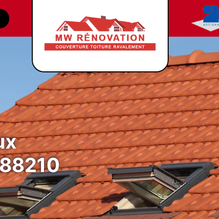
ux
 88210