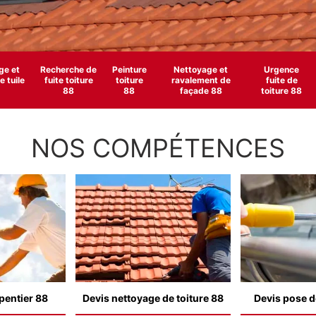
e et
Recherche de
Peinture
Nettoyage et
Urgence
 tuile
fuite toiture
toiture
ravalement de
fuite de
88
88
façade 88
toiture 88
NOS COMPÉTENCES
pentier 88
Devis nettoyage de toiture 88
Devis pose d