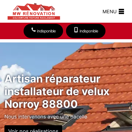
MENU
indisponible
indisponible
Artisan réparateur
installateur de velux
Norroy 88800
Nous intervenons avec une nacelle
Voir nos réalisations