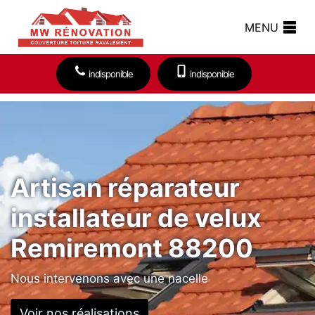
MENU
indisponible
indisponible
Artisan réparateur
installateur de velux
Remiremont 88200
Nous intervenons avec une nacelle
Voir nos réalisations