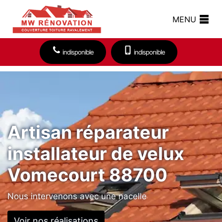
MENU
indisponible
indisponible
Artisan réparateur
installateur de velux
Vomecourt 88700
Nous intervenons avec une nacelle
Voir nos réalisations