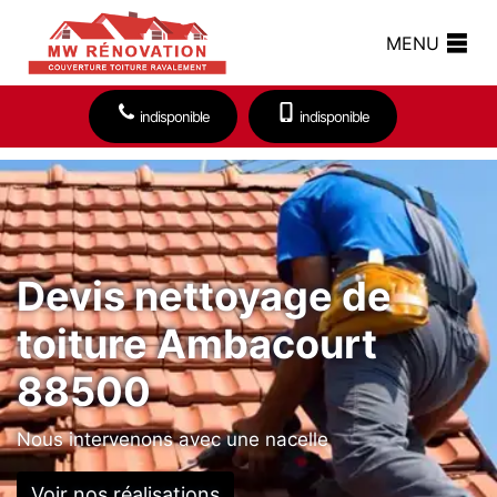
MENU
indisponible
indisponible
Devis nettoyage de
toiture Ambacourt
88500
Nous intervenons avec une nacelle
Voir nos réalisations