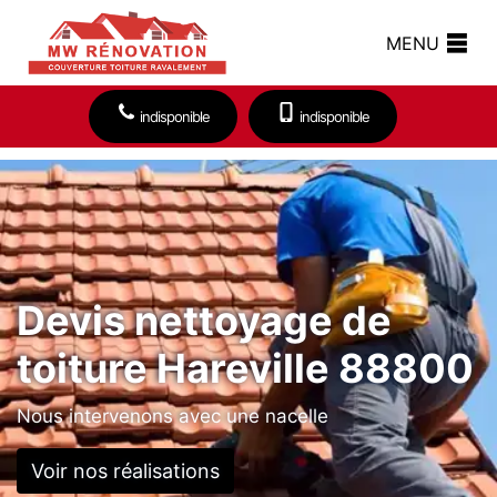
MENU
indisponible
indisponible
Devis nettoyage de
toiture Hareville 88800
Nous intervenons avec une nacelle
Voir nos réalisations