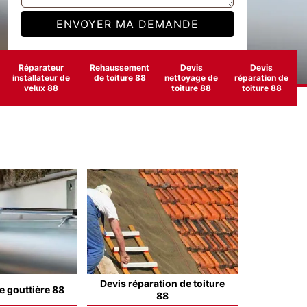
Réparateur
Rehaussement
Devis
Devis
installateur de
de toiture 88
nettoyage de
réparation de
velux 88
toiture 88
toiture 88
Devis réparation de toiture
e gouttière 88
88