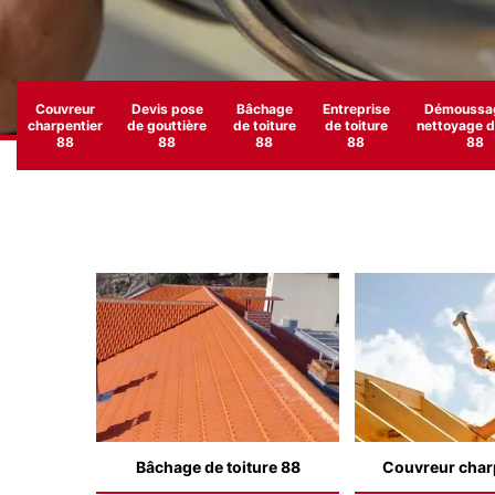
Couvreur
Devis pose
Bâchage
Entreprise
Démoussag
charpentier
de gouttière
de toiture
de toiture
nettoyage de
88
88
88
88
88
Bâchage de toiture 88
Couvreur char