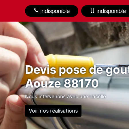
indisponible
indisponible
Devis pose de gout
Aouze 88170
Nous intervenons avec une nacelle
Voir nos réalisations