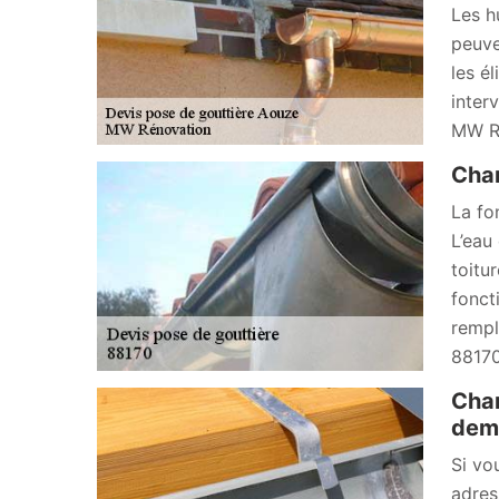
Les h
peuve
les él
inter
MW Ré
Chan
La fon
L’eau 
toitur
fonct
rempl
88170
Chan
dema
Si vo
adres