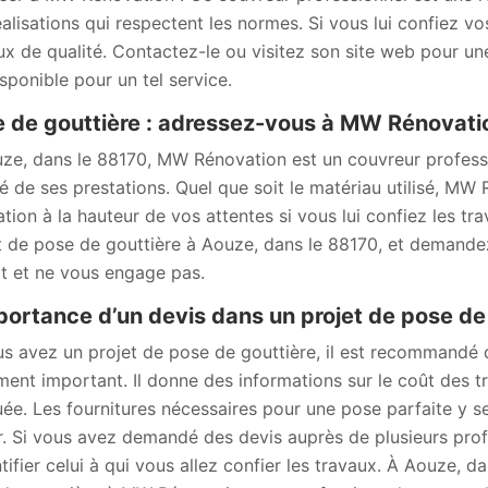
éalisations qui respectent les normes. Si vous lui confiez v
ux de qualité. Contactez-le ou visitez son site web pour u
isponible pour un tel service.
 de gouttière : adressez-vous à MW Rénovatio
ze, dans le 88170, MW Rénovation est un couvreur professi
té de ses prestations. Quel que soit le matériau utilisé, MW
ation à la hauteur de vos attentes si vous lui confiez les t
t de pose de gouttière à Aouze, dans le 88170, et demandez-
it et ne vous engage pas.
portance d’un devis dans un projet de pose de
us avez un projet de pose de gouttière, il est recommandé
ent important. Il donne des informations sur le coût des tr
uée. Les fournitures nécessaires pour une pose parfaite y se
r. Si vous avez demandé des devis auprès de plusieurs prof
ntifier celui à qui vous allez confier les travaux. À Aouze,