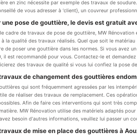
ière en zinc nécessite par exemple des travaux de soudure. 
onseillé de vous adresser à ‘client}, un couvreur profession
 une pose de gouttière, le devis est gratuit 
le cadre de travaux de pose de gouttière, MW Rénovation e
 à la qualité des travaux réalisés. Quel que soit le matériau
e de poser une gouttière dans les normes. Si vous avez un 
, il est recommandé pour vous. Contactez-le et demandez –
icierez des travaux de qualité si vous lui confiez la pose de
travaux de changement des gouttières endom
outtières qui sont fréquemment agressées par les intempéri
utile de réaliser des travaux de remplacement. Ces opération
possibles. Afin de faire ces interventions qui sont très comp
 matière. MW Rénovation utilise des matériels adaptés pour l
avez besoin d'autres informations, veuillez lui passer un cou
travaux de mise en place des gouttières à Ao