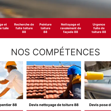
e et
Recherche de
Peinture
Nettoyage et
Urgence
 tuile
fuite toiture
toiture
ravalement de
fuite de
88
88
façade 88
toiture 88
NOS COMPÉTENCES
pentier 88
Devis nettoyage de toiture 88
Devis pose d