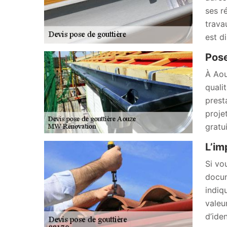
ses r
trava
est d
Pose
À Aou
quali
prest
proje
gratu
L’im
Si vo
docum
indiq
valeu
d’ide