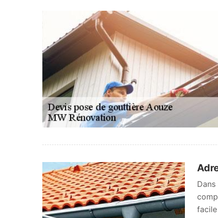
Adre
Dans 
compt
facil