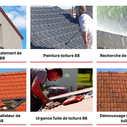
valement de
Peinture toiture 88
Recherche de f
 88
allateur de
Démoussage e
Urgence fuite de toiture 88
88
tui