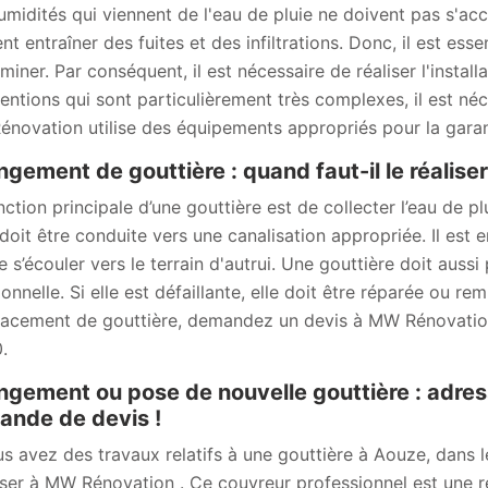
umidités qui viennent de l'eau de pluie ne doivent pas s'accu
nt entraîner des fuites et des infiltrations. Donc, il est es
iminer. Par conséquent, il est nécessaire de réaliser l'instal
ventions qui sont particulièrement très complexes, il est né
novation utilise des équipements appropriés pour la garanti
gement de gouttière : quand faut-il le réaliser
ction principale d’une gouttière est de collecter l’eau de plu
doit être conduite vers une canalisation appropriée. Il est en
e s’écouler vers le terrain d'autrui. Une gouttière doit aussi
ionnelle. Si elle est défaillante, elle doit être réparée ou r
acement de gouttière, demandez un devis à MW Rénovation 
.
gement ou pose de nouvelle gouttière : adre
nde de devis !
us avez des travaux relatifs à une gouttière à Aouze, dans l
ser à MW Rénovation . Ce couvreur professionnel est une ré