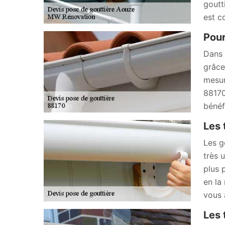
goutt
est c
Pour
Dans 
grâce
mesur
88170
bénéf
Les 
Les g
très 
plus 
en la
vous 
Les 