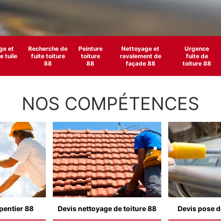
e et
Recherche de
Peinture
Nettoyage et
Urgence
 tuile
fuite toiture
toiture
ravalement de
fuite de
88
88
façade 88
toiture 88
NOS COMPÉTENCES
pentier 88
Devis nettoyage de toiture 88
Devis pose d