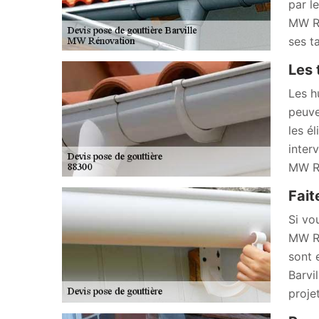
par l
MW Ré
ses t
Les 
Les h
peuve
les él
inter
MW Ré
Fait
Si vo
MW Ré
sont 
Barvi
projet