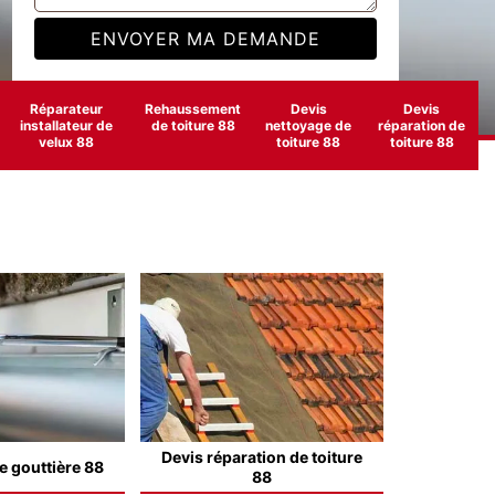
Réparateur
Rehaussement
Devis
Devis
installateur de
de toiture 88
nettoyage de
réparation de
velux 88
toiture 88
toiture 88
Devis réparation de toiture
e gouttière 88
88