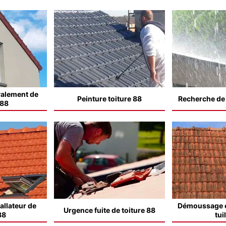
valement de
Peinture toiture 88
Recherche de f
 88
allateur de
Démoussage e
Urgence fuite de toiture 88
88
tui