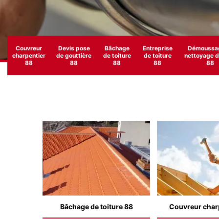
Couvreur
Devis pose
Bâchage
Entreprise
Démoussag
charpentier
de gouttière
de toiture
de toiture
nettoyage de
88
88
88
88
88
Bâchage de toiture 88
Couvreur char