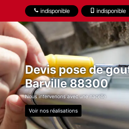
indisponible
indisponible
Devis pose de gout
Barville 88300
Nous intervenons avec une nacelle
Voir nos réalisations