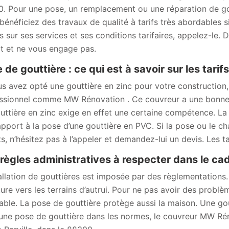
. Pour une pose, un remplacement ou une réparation de gou
bénéficiez des travaux de qualité à tarifs très abordables s
ls sur ses services et ses conditions tarifaires, appelez-le.
it et ne vous engage pas.
 de gouttière : ce qui est à savoir sur les tari
us avez opté une gouttière en zinc pour votre construction,
ssionnel comme MW Rénovation . Ce couvreur a une bonne 
uttière en zinc exige en effet une certaine compétence. La p
apport à la pose d’une gouttière en PVC. Si la pose ou le c
ts, n’hésitez pas à l’appeler et demandez-lui un devis. Les t
règles administratives à respecter dans le cad
allation de gouttières est imposée par des règlementations. E
iture vers les terrains d’autrui. Pour ne pas avoir des probl
table. La pose de gouttière protège aussi la maison. Une gou
une pose de gouttière dans les normes, le couvreur MW Rén