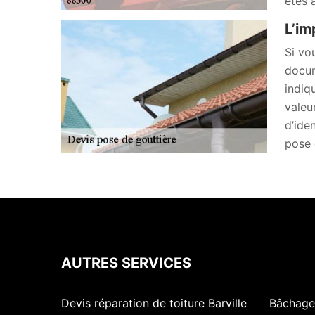
êtes 
L’im
Si vo
docum
indiq
valeu
d’ide
pose 
AUTRES SERVICES
Devis réparation de toiture Barville
Bâchage 