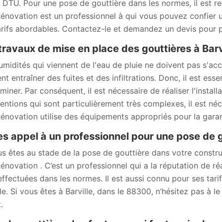
e DTU. Pour une pose de gouttière dans les normes, il est 
novation est un professionnel à qui vous pouvez confier un
arifs abordables. Contactez-le et demandez un devis pour p
travaux de mise en place des gouttières à Barv
umidités qui viennent de l'eau de pluie ne doivent pas s'accu
nt entraîner des fuites et des infiltrations. Donc, il est es
iminer. Par conséquent, il est nécessaire de réaliser l'instal
ventions qui sont particulièrement très complexes, il est né
novation utilise des équipements appropriés pour la garanti
es appel à un professionnel pour une pose de 
us êtes au stade de la pose de gouttière dans votre constr
novation . C’est un professionnel qui a la réputation de réa
effectuées dans les normes. Il est aussi connu pour ses tari
lle. Si vous êtes à Barville, dans le 88300, n’hésitez pas à 
.