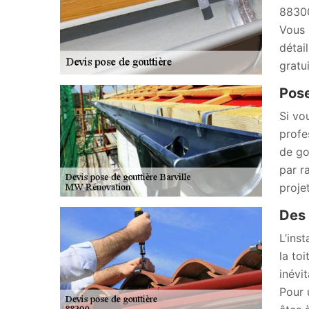
88300
Vous 
détai
gratu
Pose
Si vo
profe
de go
par r
proje
Des 
L’inst
la to
inévi
Pour 