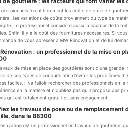
 de gouttière : les facteurs qui font varier les
rofessionnels fixent librement les coûts de pose de gouttière
néral, les variations de coûts proviennent du type de matéri
mpte. Le professionnel considère aussi la hauteur de la toitur
iles. Enfin, il y a le coût des fournitures nécessaires. Si vo
mandé de vous adresser à MW Rénovation et de lui deman
énovation : un professionnel de la mise en pla
00
ravaux de mise en place des gouttières sont d'une grande imp
se de ces types de conduits afin d'éviter les problèmes d'ét
pas faciles, il va falloir rechercher des professionnels en
érience en la matière et n'oubliez pas qu'il propose des prix
vis qui est totalement gratuit et sans engagement.
iez les travaux de pose ou de remplacement d
ille, dans le 88300
novation est un professionnel en travaux de gouttières qui 