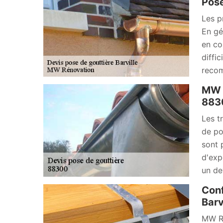
Pose
Les p
En gé
en co
diffic
recom
MW R
883
Les t
de po
sont 
d'exp
un de
Conf
Barv
MW Ré