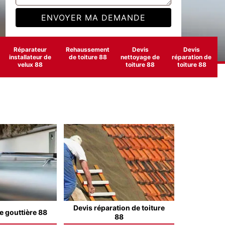
Réparateur
Rehaussement
Devis
Devis
installateur de
de toiture 88
nettoyage de
réparation de
velux 88
toiture 88
toiture 88
Devis réparation de toiture
e gouttière 88
88