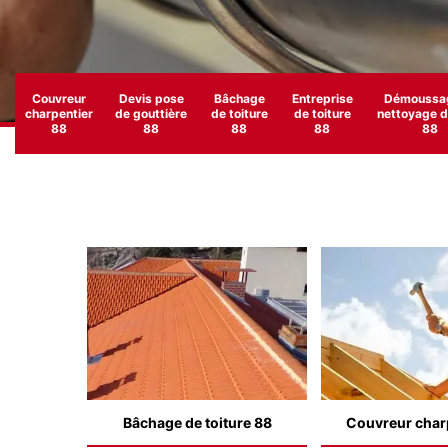
Couvreur
Devis pose
Bâchage
Entreprise
Démoussag
charpentier
de gouttière
de toiture
de toiture
nettoyage de
88
88
88
88
88
Bâchage de toiture 88
Couvreur char