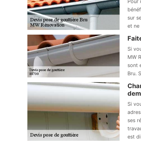
Pour 
bénéf
sur s
et ne
Fait
Si vo
MW Ré
sont 
Bru. 
Chan
dema
Si vo
adres
ses r
trava
est d