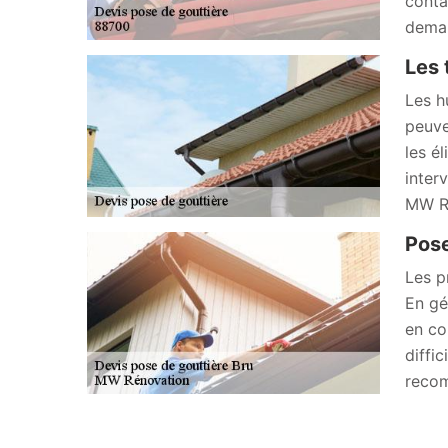
conta
deman
Les 
Les h
peuve
les él
inter
MW Ré
Pose
Les p
En gé
en co
diffic
recom