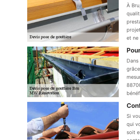
À Bru
quali
prest
proje
et ne
Pour
Dans 
grâce
mesur
88700
bénéf
Conf
Si vo
qui v
soit 