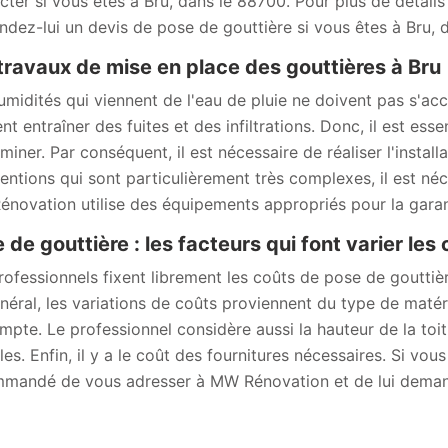
cter si vous êtes à Bru, dans le 88700. Pour plus de détails s
dez-lui un devis de pose de gouttière si vous êtes à Bru, 
travaux de mise en place des gouttières à Bru
umidités qui viennent de l'eau de pluie ne doivent pas s'accu
nt entraîner des fuites et des infiltrations. Donc, il est es
iminer. Par conséquent, il est nécessaire de réaliser l'instal
ventions qui sont particulièrement très complexes, il est né
novation utilise des équipements appropriés pour la garanti
 de gouttière : les facteurs qui font varier les
rofessionnels fixent librement les coûts de pose de gouttière
néral, les variations de coûts proviennent du type de matéri
mpte. Le professionnel considère aussi la hauteur de la toitur
iles. Enfin, il y a le coût des fournitures nécessaires. Si vo
mandé de vous adresser à MW Rénovation et de lui deman