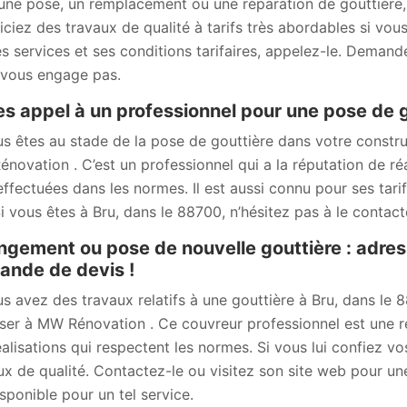
une pose, un remplacement ou une réparation de gouttière,
iciez des travaux de qualité à tarifs très abordables si vous
es services et ses conditions tarifaires, appelez-le. Demande
 vous engage pas.
es appel à un professionnel pour une pose de 
us êtes au stade de la pose de gouttière dans votre constr
novation . C’est un professionnel qui a la réputation de réa
effectuées dans les normes. Il est aussi connu pour ses tari
Si vous êtes à Bru, dans le 88700, n’hésitez pas à le contac
gement ou pose de nouvelle gouttière : adre
nde de devis !
us avez des travaux relatifs à une gouttière à Bru, dans le 
ser à MW Rénovation . Ce couvreur professionnel est une ré
éalisations qui respectent les normes. Si vous lui confiez v
ux de qualité. Contactez-le ou visitez son site web pour u
isponible pour un tel service.