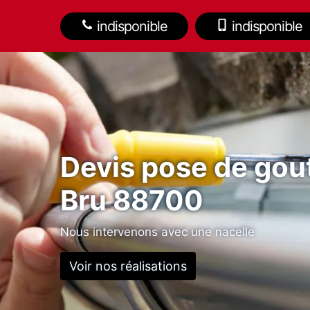
indisponible
indisponible
Devis pose de gout
Bru 88700
Nous intervenons avec une nacelle
Voir nos réalisations