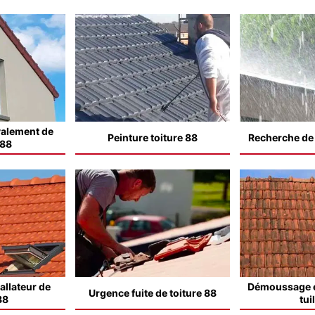
valement de
Peinture toiture 88
Recherche de f
 88
allateur de
Démoussage e
Urgence fuite de toiture 88
88
tui