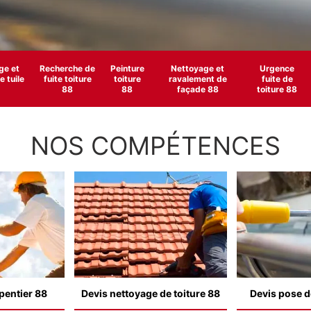
e et
Recherche de
Peinture
Nettoyage et
Urgence
 tuile
fuite toiture
toiture
ravalement de
fuite de
88
88
façade 88
toiture 88
NOS COMPÉTENCES
pentier 88
Devis nettoyage de toiture 88
Devis pose d