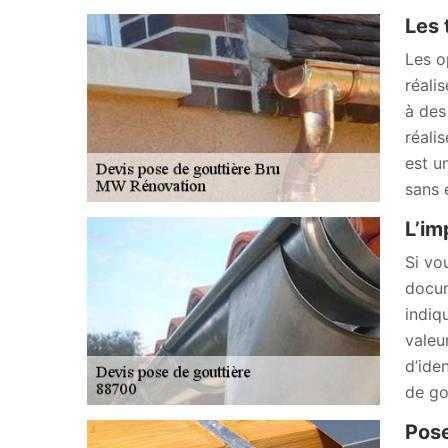
Les 
Les o
réali
à des
réali
est u
sans 
L’im
Si vo
docum
indiq
valeu
d’ide
de go
Pose