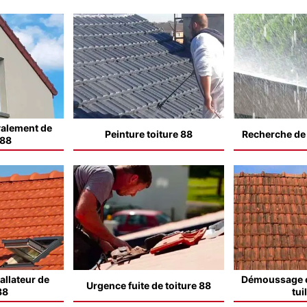
valement de
Peinture toiture 88
Recherche de f
 88
allateur de
Démoussage e
Urgence fuite de toiture 88
88
tui