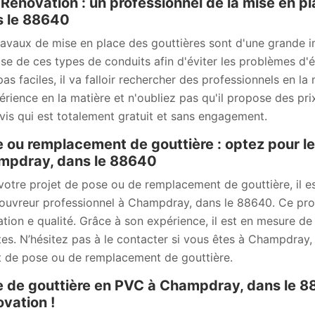
énovation : un professionnel de la mise en p
s le 88640
ravaux de mise en place des gouttières sont d'une grande imp
se de ces types de conduits afin d'éviter les problèmes d'ét
pas faciles, il va falloir rechercher des professionnels en
érience en la matière et n'oubliez pas qu'il propose des prix
vis qui est totalement gratuit et sans engagement.
 ou remplacement de gouttière : optez pour l
mpdray, dans le 88640
votre projet de pose ou de remplacement de gouttière, il 
couvreur professionnel à Champdray, dans le 88640. Ce prof
ation e qualité. Grâce à son expérience, il est en mesure de
tes. N’hésitez pas à le contacter si vous êtes à Champdray
t de pose ou de remplacement de gouttière.
 de gouttière en PVC à Champdray, dans le 
vation !