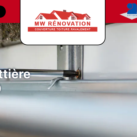
tière
0