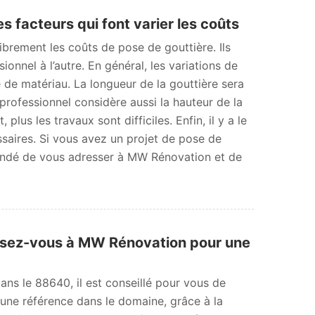
es facteurs qui font varier les coûts
librement les coûts de pose de gouttière. Ils
ionnel à l’autre. En général, les variations de
 de matériau. La longueur de la gouttière sera
professionnel considère aussi la hauteur de la
t, plus les travaux sont difficiles. Enfin, il y a le
ssaires. Si vous avez un projet de pose de
mandé de vous adresser à MW Rénovation et de
ssez-vous à MW Rénovation pour une
ans le 88640, il est conseillé pour vous de
une référence dans le domaine, grâce à la