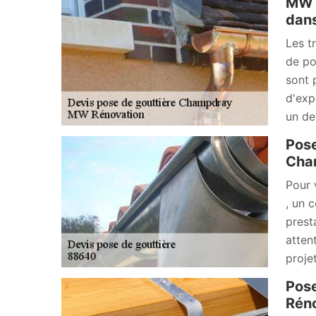
MW R
dan
Les t
de po
sont 
d'exp
un de
Pose
Cha
Pour 
, un 
prest
atten
proje
Pose
Réno