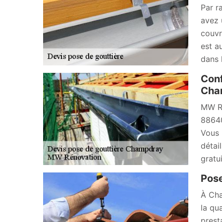
Par r
avez 
couvr
est a
dans 
Conf
Cha
MW Ré
88640
Vous 
détai
gratu
Pose
À Cha
la qu
prest