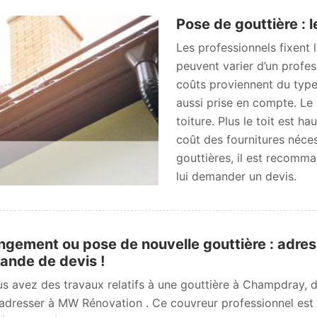
Pose de gouttière : l
Les professionnels fixent 
peuvent varier d’un profess
coûts proviennent du type
aussi prise en compte. Le 
toiture. Plus le toit est hau
coût des fournitures néce
gouttières, il est recom
lui demander un devis.
gement ou pose de nouvelle gouttière : adre
nde de devis !
us avez des travaux relatifs à une gouttière à Champdray, d
adresser à MW Rénovation . Ce couvreur professionnel est 