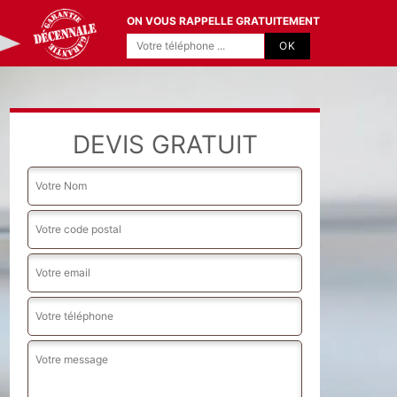
ON VOUS RAPPELLE GRATUITEMENT
DEVIS GRATUIT