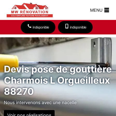
MENU
indisponible
indisponible
Devis pose de gouttière
Charmois L Orgueilleux
88270
Nous intervenons avec une nacelle
Voir nos réalisations